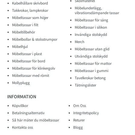
Skolmateriel
Kabelhållare skrivbord
Möbelunderlägg,
Takkrokar, lampkrokar
vibrationsdämpande tassar
Möbeltassar som höjer
Möbeltassar för säng
Möbeltassar i filt
Möbeltassar i silikon
Möbeltillbehör
Invändiga stolskydd
Möbelbollar & stolsstrumpor
Merch
Möbelhjul
Möbeltassar utan glid
Möbeltassar i plast
Utvändiga stolskydd
Möbeltassar för bord
Möbeltassar för mattor
Möbeltassar för klinkergolv
Möbeltassar i gummi
Möbeltassar med rörnit
Tavelkrokar betong
Mollyplugg
Tätningslister
INFORMATION
Köpvillkor
Om Oss
Betalningsalternativ
Integritetspolicy
Så här mäter du möbeltassar
Returer
Kontakta oss
Blogg