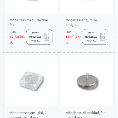
Möbeltass med utbytbar
Möbeltassar gummi,
filt
antiglid
Från
Från
TYP AV
TYP AV
12,50 kr
11,96 kr
/
/
MÖBELTASS
MÖBELTASS
OVAN PÅ
OVAN PÅ
st.
st.
Möbeltassar, anti-glid, i
Möbeltass, förnicklad, filt
gummi med skruv
med skruv