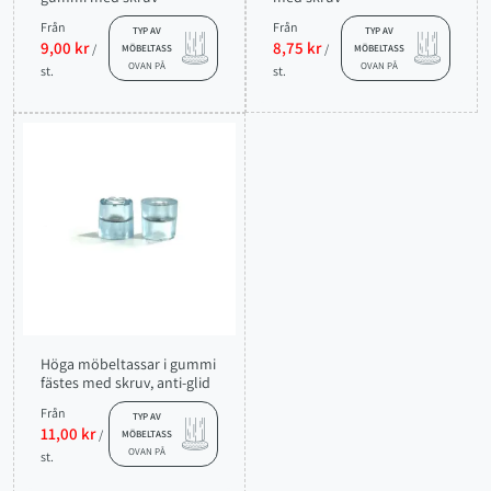
Från
Från
TYP AV
TYP AV
9,00 kr
8,75 kr
/
/
MÖBELTASS
MÖBELTASS
OVAN PÅ
OVAN PÅ
st.
st.
Höga möbeltassar i gummi
fästes med skruv, anti-glid
Från
TYP AV
11,00 kr
/
MÖBELTASS
OVAN PÅ
st.