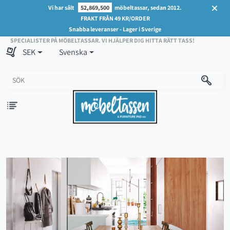
Vi har sålt
52,869,500
möbeltassar, sedan 2012.
FRAKT FRÅN 49 KR/ORDER
Snabba leveranser - Lager i Sverige
SPECIALISTER PÅ MÖBELTASSAR. VI HJÄLPER DIG HITTA RÄTT TASS!
SEK
Svenska