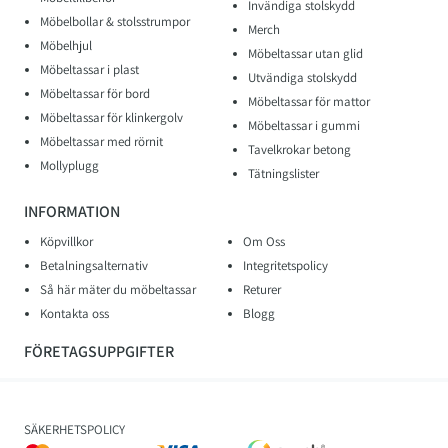
Invändiga stolskydd
Möbelbollar & stolsstrumpor
Merch
Möbelhjul
Möbeltassar utan glid
Möbeltassar i plast
Utvändiga stolskydd
Möbeltassar för bord
Möbeltassar för mattor
Möbeltassar för klinkergolv
Möbeltassar i gummi
Möbeltassar med rörnit
Tavelkrokar betong
Mollyplugg
Tätningslister
INFORMATION
Köpvillkor
Om Oss
Betalningsalternativ
Integritetspolicy
Så här mäter du möbeltassar
Returer
Kontakta oss
Blogg
FÖRETAGSUPPGIFTER
SÄKERHETSPOLICY