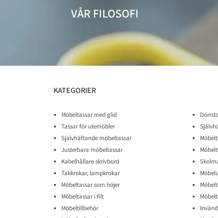
VÅR FILOSOFI
KATEGORIER
Möbeltassar med glid
Dörrst
Tassar för utemöbler
Självh
Självhäftande möbeltassar
Möbelt
Justerbara möbeltassar
Möbelt
Kabelhållare skrivbord
Skolma
Takkrokar, lampkrokar
Möbelu
Möbeltassar som höjer
Möbelt
Möbeltassar i filt
Möbelta
Möbeltillbehör
Invänd