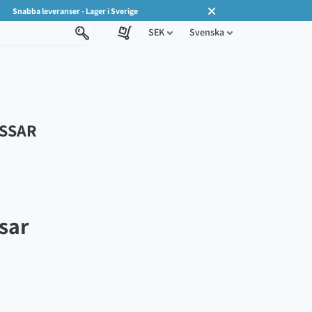
Snabba leveranser - Lager i Sverige
SEK
Svenska
ASSAR
sar