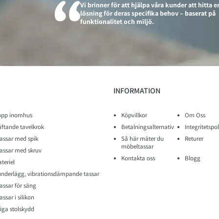
Vi brinner för att hjälpa våra kunder att hitta e
lösning för deras specifika behov – baserat på
funktionalitet och miljö.
INFORMATION
opp inomhus
Köpvillkor
Om Oss
äftande tavelkrok
Betalningsalternativ
Integritetspol
assar med spik
Så här mäter du
Returer
möbeltassar
assar med skruv
Kontakta oss
Blogg
teriel
nderlägg, vibrationsdämpande tassar
assar för säng
ssar i silikon
iga stolskydd