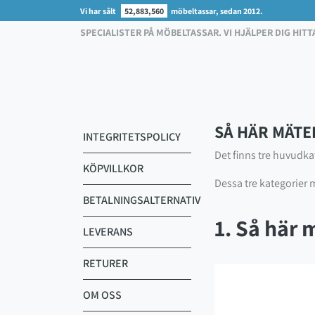
Vi har sålt
52,883,560
möbeltassar, sedan 2012.
SPECIALISTER PÅ MÖBELTASSAR. VI HJÄLPER DIG HITT
SÅ HÄR MÄTE
INTEGRITETSPOLICY
Det finns tre huvudkat
KÖPVILLKOR
Dessa tre kategorier mä
BETALNINGSALTERNATIV
1. Så här 
LEVERANS
RETURER
OM OSS