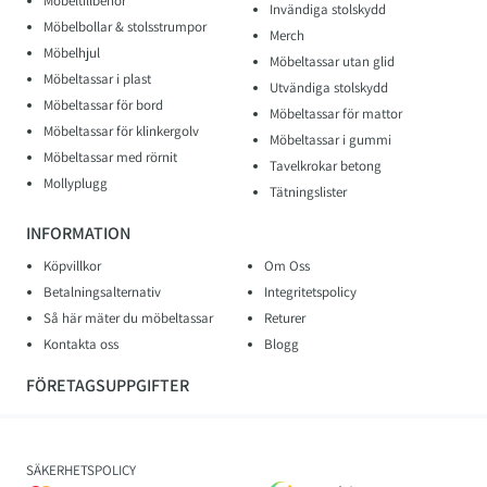
Möbeltillbehör
Invändiga stolskydd
Möbelbollar & stolsstrumpor
Merch
Möbelhjul
Möbeltassar utan glid
Möbeltassar i plast
Utvändiga stolskydd
Möbeltassar för bord
Möbeltassar för mattor
Möbeltassar för klinkergolv
Möbeltassar i gummi
Möbeltassar med rörnit
Tavelkrokar betong
Mollyplugg
Tätningslister
INFORMATION
Köpvillkor
Om Oss
Betalningsalternativ
Integritetspolicy
Så här mäter du möbeltassar
Returer
Kontakta oss
Blogg
FÖRETAGSUPPGIFTER
SÄKERHETSPOLICY