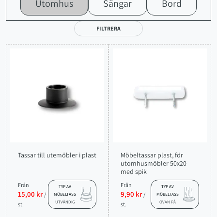
Utomhus
Sängar
Bord
FILTRERA
Tassar till utemöbler i plast
Möbeltassar plast, för
utomhusmöbler 50x20
med spik
Från
Från
TYP AV
TYP AV
15,00 kr
9,90 kr
/
/
MÖBELTASS
MÖBELTASS
UTVÄNDIG
OVAN PÅ
st.
st.