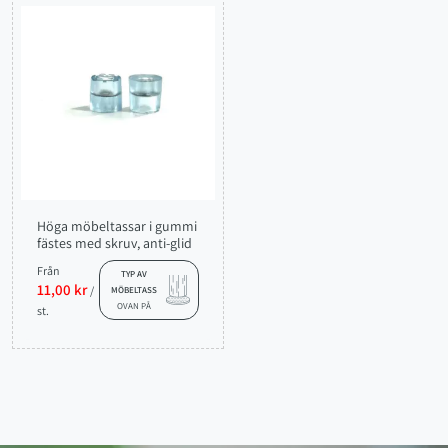
Höga möbeltassar i gummi
fästes med skruv, anti-glid
Från
TYP AV
11,00 kr
/
MÖBELTASS
OVAN PÅ
st.