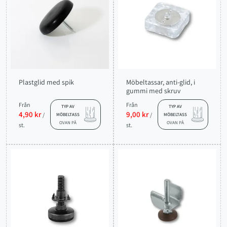
Plastglid med spik
Möbeltassar, anti-glid, i
gummi med skruv
Från
Från
TYP AV
TYP AV
4,90 kr
9,00 kr
/
/
MÖBELTASS
MÖBELTASS
OVAN PÅ
OVAN PÅ
st.
st.