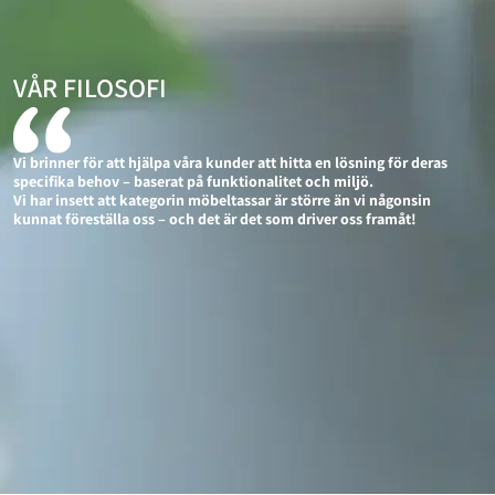
VÅR FILOSOFI
Vi brinner för att hjälpa våra kunder att hitta en lösning för deras
specifika behov – baserat på funktionalitet och miljö.
Vi har insett att kategorin möbeltassar är större än vi någonsin
kunnat föreställa oss – och det är det som driver oss framåt!