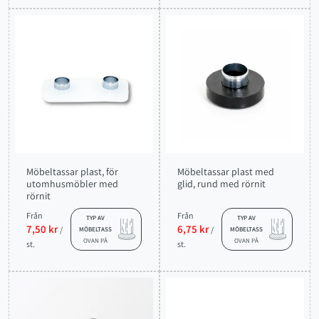
Möbeltassar plast, för
Möbeltassar plast med
utomhusmöbler med
glid, rund med rörnit
rörnit
Från
Från
TYP AV
TYP AV
7,50 kr
6,75 kr
/
/
MÖBELTASS
MÖBELTASS
OVAN PÅ
OVAN PÅ
st.
st.