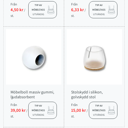
Från
Från
TYP AV
TYP AV
4,50 kr
6,33 kr
/
/
MÖBELTASS
MÖBELTASS
UTVÄNDIG
UTVÄNDIG
st.
st.
Möbelboll massiv gummi,
Stolskydd i silikon,
ljudabsorbent
golvskydd stol
Från
Från
TYP AV
TYP AV
39,00 kr
15,00 kr
/
/
MÖBELTASS
MÖBELTASS
UTVÄNDIG
UTVÄNDIG
st.
st.