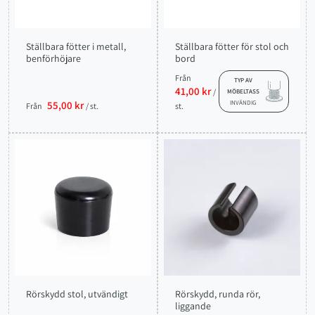
Ställbara fötter i metall,
Ställbara fötter för stol och
benförhöjare
bord
Från
TYP AV
41,00 kr
/
MÖBELTASS
55,00 kr
INVÄNDIG
Från
/ st.
st.
Rörskydd stol, utvändigt
Rörskydd, runda rör,
liggande