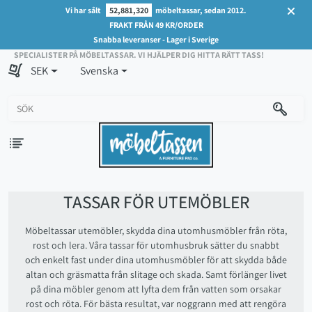
Vi har sålt
52,881,320
möbeltassar, sedan 2012.
FRAKT FRÅN 49 KR/ORDER
Snabba leveranser - Lager i Sverige
SPECIALISTER PÅ MÖBELTASSAR. VI HJÄLPER DIG HITTA RÄTT TASS!
SEK
Svenska
TASSAR FÖR UTEMÖBLER
Möbeltassar utemöbler, skydda dina utomhusmöbler från röta,
rost och lera. Våra tassar för utomhusbruk sätter du snabbt
och enkelt fast under dina utomhusmöbler för att skydda både
altan och gräsmatta från slitage och skada. Samt förlänger livet
på dina möbler genom att lyfta dem från vatten som orsakar
rost och röta. För bästa resultat, var noggrann med att rengöra