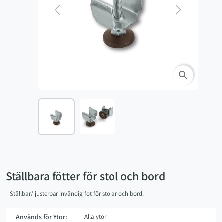
Previous
Next
search
Ställbara fötter för stol och bord
Ställbar/ justerbar invändig fot för stolar och bord.
Används för Ytor:
Alla ytor