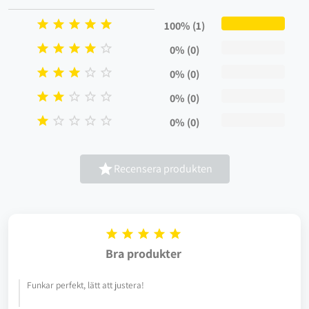
D1: 19-42 Maximalt D1 mått är med foten inskruvad i plåten.
D2: 2,5





100% (1)
D3: 57
Gänga: M8





0% (0)
maxvikt ca 200kg





0% (0)





0% (0)





0% (0)

Recensera produkten





Bra produkter
Funkar perfekt, lätt att justera!