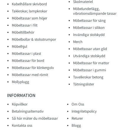
Skolmateriel
Kabelhållare skrivbord
Möbelunderlägg,
Takkrokar, lampkrokar
vibrationsdämpande tassar
Möbeltassar som höjer
Möbeltassar för säng
Möbeltassar i filt
Möbeltassar i silikon
Möbeltillbehör
Invändiga stolskydd
Möbelbollar & stolsstrumpor
Merch
Möbelhjul
Möbeltassar utan glid
Möbeltassar i plast
Utvändiga stolskydd
Möbeltassar för bord
Möbeltassar för mattor
Möbeltassar för klinkergolv
Möbeltassar i gummi
Möbeltassar med rörnit
Tavelkrokar betong
Mollyplugg
Tätningslister
INFORMATION
Köpvillkor
Om Oss
Betalningsalternativ
Integritetspolicy
Så här mäter du möbeltassar
Returer
Kontakta oss
Blogg