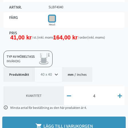
ARTNR.
SLBF4040
FÄRG
Metall
PRIS
41,00 kr
164,00 kr
/ st.
(inkl. moms)
/ order
(inkl. moms)
TYP AV MÖBELTASS
INVÄNDIG
Produktmått
mm
/
inches


KVANTITET

Minsta antal för beställning av den här produkten är 4.

LÄGG TILL I VARUKORGEN