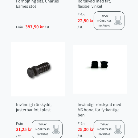
Förhöjning sits, Charles
Rörskydd med filt,
Eames stol
flexibel vinkel
Från
TYP AV
22,50 kr
MÖBELTASS
387,50 kr
INVÄNDIG
Från
/ st.
/ st.
Invändigt rörskydd,
Invändigt rörskydd med
justerbar fot i plast
M6 hona, för fyrkantiga
ben
Från
Från
TYP AV
TYP AV
31,25 kr
25,00 kr
MÖBELTASS
MÖBELTASS
INVÄNDIG
INVÄNDIG
/ st.
/ st.