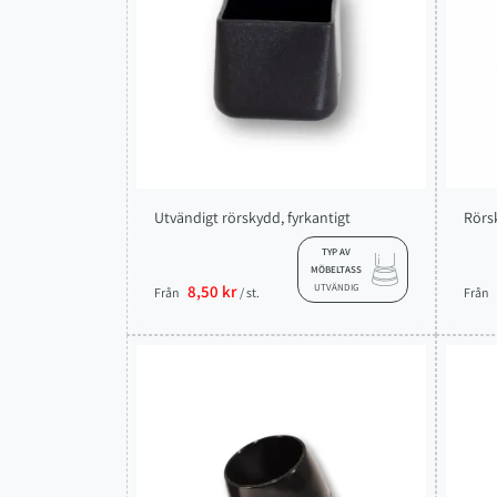
Utvändigt rörskydd, fyrkantigt
Rörs
TYP AV
MÖBELTASS
8,50 kr
UTVÄNDIG
Från
/ st.
Från