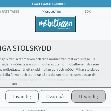
FRAKT FRÅN 49 KR/ORDER
A RÄTT TASS!
PRODUKTER
IGA STOLSKYDD
r golv från skrapmärken och dina möbler från rost och slitage. De
d är sådana möbeltassar som monteras utanför möbelbenen, dvs som
iga möbeltassar är ett skydd mellan golv och möbel. Vi har stolskydd
nns i alla former och storlekar så att du kan hitta ett som passar din
lt hundratusentals tassar till privatpersoner, företag och industrin.
Mer
sar håller en kvalitet som är helt i särklass i jämförelse med många
Dels beror kvalitets skillnaderna på en unik produktionsprocess. Vi
ige och i Europa. Tillsammans har vi lång erfarenhet och löpande tar
Invändig
Ovan-på
Utvändig
mål är att kunna erbjuda tassar för alla typer av behov, miljöer och
g att prova och upptäcka Möbeltassen.se.
RORSKYDDSTYP
MILJÖ