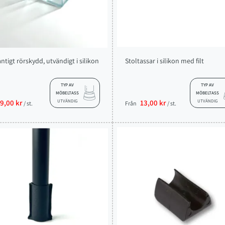
ntigt rörskydd, utvändigt i silikon
Stoltassar i silikon med filt
TYP AV
TYP AV
MÖBELTASS
MÖBELTASS
9,00 kr
UTVÄNDIG
13,00 kr
UTVÄNDIG
/ st.
Från
/ st.