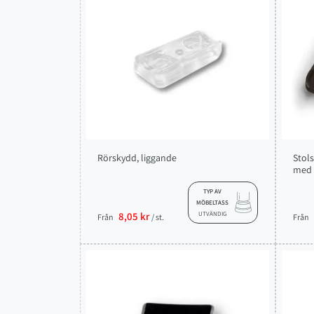
Rörskydd, liggande
Stol
med f
TYP AV
MÖBELTASS
8,05 kr
UTVÄNDIG
Från
/ st.
Från