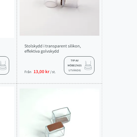
Stolskydd i transparent silikon,
effektiva golvskydd
TYP AV
MÖBELTASS
13,00 kr
UTVÄNDIG
Från
/ st.