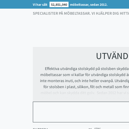
Vi har sålt
52,851,040
möbeltassar, sedan 2012.
SPECIALISTER PÅ MÖBELTASSAR. VI HJÄLPER DIG HITT
UTVÄND
Effektiva utvändiga stolskydd på stolsben skydda
möbeltassar som vi kallar för utvändiga stolskyd
inte monteras inuti, och inte heller ovanpå. Utvänd
för stolsben i plast, silikon, filt och metall som fi
möbel och kan skydda ditt golv. Sedan 2012 har vi så
Det är stor skillnad på tass och tass. Våra möbeltas
av de möbeltassar som finns hos de stora kedjorna. 
arbetar idag ihop med ett antal leverantörer i Sver
vi fram varianter av nya möbeltass-produkter. Vårt 
kunder. Vi välkomnar di
FÄRG