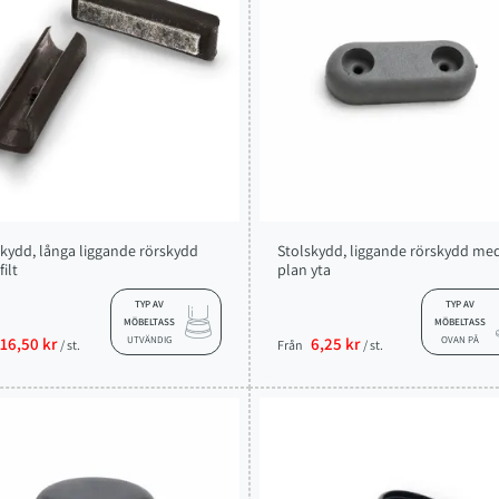
skydd, långa liggande rörskydd
Stolskydd, liggande rörskydd me
ilt
plan yta
TYP AV
TYP AV
MÖBELTASS
MÖBELTASS
16,50 kr
UTVÄNDIG
6,25 kr
OVAN PÅ
/ st.
Från
/ st.