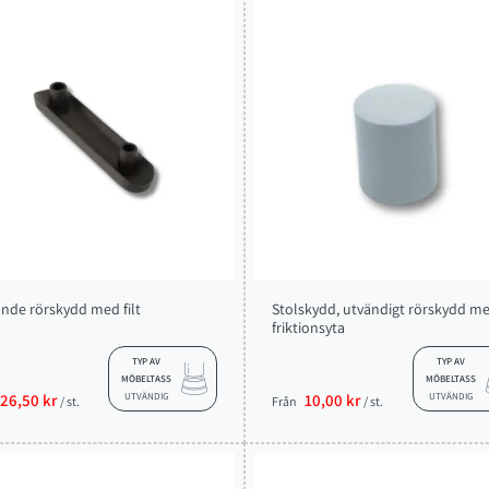
ande rörskydd med filt
Stolskydd, utvändigt rörskydd m
friktionsyta
TYP AV
TYP AV
MÖBELTASS
MÖBELTASS
26,50 kr
UTVÄNDIG
10,00 kr
UTVÄNDIG
/ st.
Från
/ st.