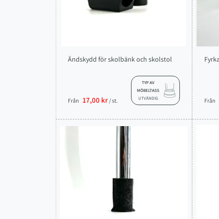
Ändskydd för skolbänk och skolstol
Fyrka
TYP AV
MÖBELTASS
17,00 kr
UTVÄNDIG
Från
/ st.
Från