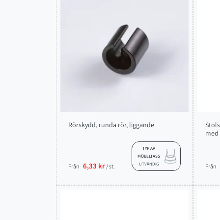
Rörskydd, runda rör, liggande
Stols
med 
TYP AV
MÖBELTASS
6,33 kr
UTVÄNDIG
Från
/ st.
Från