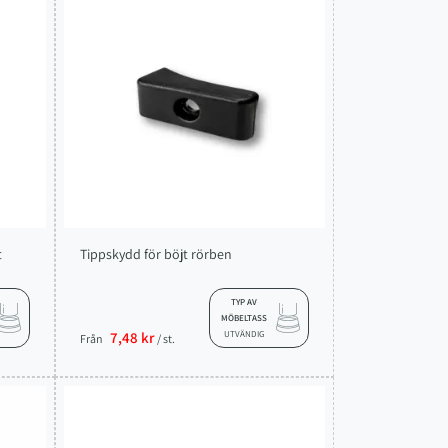
t
Tippskydd för böjt rörben
TYP AV
MÖBELTASS
7,48 kr
UTVÄNDIG
Från
/ st.