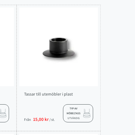
Tassar till utemöbler i plast
TYP AV
MÖBELTASS
15,00 kr
UTVÄNDIG
Från
/ st.