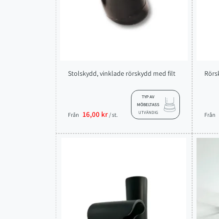
Stolskydd, vinklade rörskydd med filt
Rörsk
TYP AV
MÖBELTASS
16,00 kr
UTVÄNDIG
Från
/ st.
Från