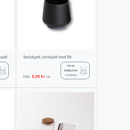
skydd
Stolskydd, rörskydd med filt
TYP AV
MÖBELTASS
8,90 kr
UTVÄNDIG
Från
/ st.