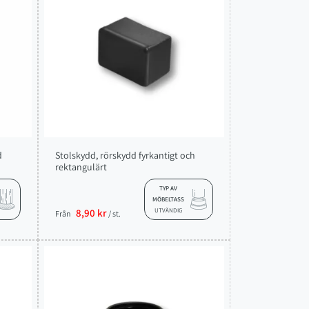
d
Stolskydd, rörskydd fyrkantigt och
rektangulärt
TYP AV
MÖBELTASS
8,90 kr
UTVÄNDIG
Från
/ st.