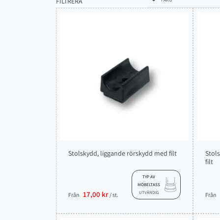
FILTRERA
Stolskydd, liggande rörskydd med filt
Stol
filt
TYP AV
MÖBELTASS
17,00 kr
UTVÄNDIG
Från
/ st.
Från