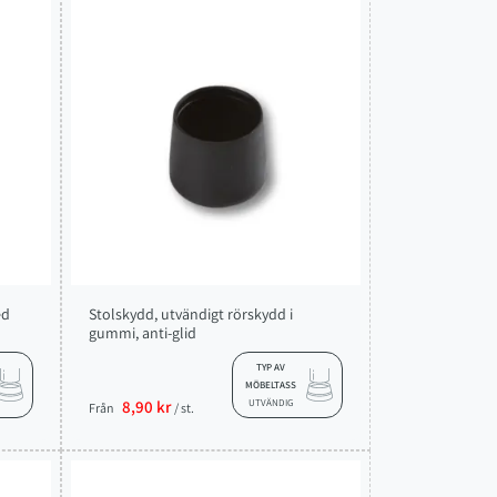
ed
Stolskydd, utvändigt rörskydd i
gummi, anti-glid
TYP AV
MÖBELTASS
8,90 kr
UTVÄNDIG
Från
/ st.