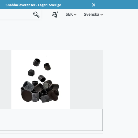
Snabba leveranser - Lager i Sverige
SEK
Svenska