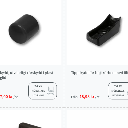
kydd, utvändigt rörskydd i plast
Tippskydd för böjt rörben med fil
glid
TYP AV
TYP AV
MÖBELTASS
MÖBELTASS
7,00 kr
UTVÄNDIG
18,98 kr
UTVÄNDIG
/ st.
Från
/ st.