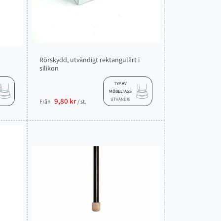
Rörskydd, utvändigt rektangulärt i
silikon
TYP AV
MÖBELTASS
9,80 kr
UTVÄNDIG
Från
/ st.