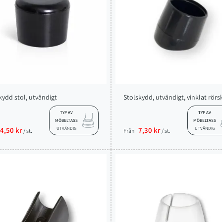
kydd stol, utvändigt
Stolskydd, utvändigt, vinklat rör
TYP AV
TYP AV
MÖBELTASS
MÖBELTASS
4,50 kr
UTVÄNDIG
7,30 kr
UTVÄNDIG
/ st.
Från
/ st.