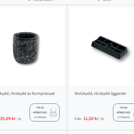
skydd, rörskydd av formpressad
Stolskydd, rörskydd liggande
TYP AV
TYP AV
MÖBELTASS
MÖBELTASS
35,09 kr
UTVÄNDIG
11,50 kr
UTVÄNDIG
/ st.
Från
/ st.