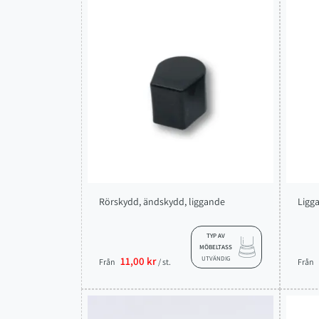
Rörskydd, ändskydd, liggande
Ligg
TYP AV
MÖBELTASS
11,00 kr
UTVÄNDIG
Från
/ st.
Från