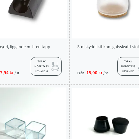
ydd, liggande m. liten tapp
Stolskydd i silikon, golvskydd stol
TYP AV
TYP AV
MÖBELTASS
MÖBELTASS
7,94 kr
UTVÄNDIG
15,00 kr
UTVÄNDIG
/ st.
Från
/ st.