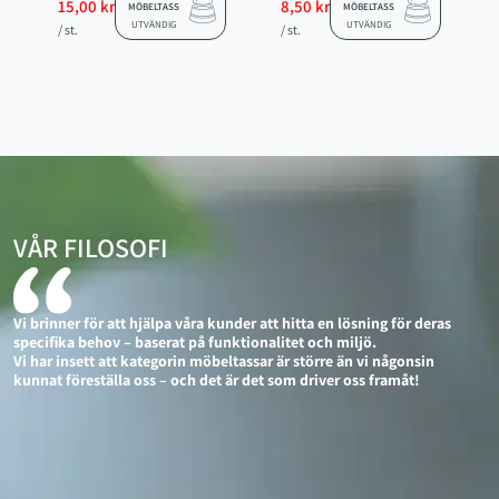
15,00 kr
8,50 kr
MÖBELTASS
MÖBELTASS
UTVÄNDIG
UTVÄNDIG
/ st.
/ st.
VÅR FILOSOFI
Vi brinner för att hjälpa våra kunder att hitta en lösning för deras
specifika behov – baserat på funktionalitet och miljö.
Vi har insett att kategorin möbeltassar är större än vi någonsin
kunnat föreställa oss – och det är det som driver oss framåt!