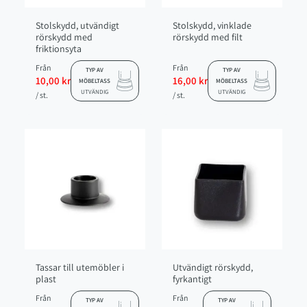
Stolskydd, utvändigt
Stolskydd, vinklade
rörskydd med
rörskydd med filt
friktionsyta
Från
Från
TYP AV
TYP AV
10,00 kr
16,00 kr
MÖBELTASS
MÖBELTASS
UTVÄNDIG
UTVÄNDIG
/ st.
/ st.
Tassar till utemöbler i
Utvändigt rörskydd,
plast
fyrkantigt
Från
Från
TYP AV
TYP AV