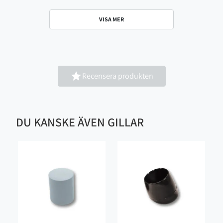
50mm (för 19-22mm)
VISA MER

Recensera produkten
DU KANSKE ÄVEN GILLAR