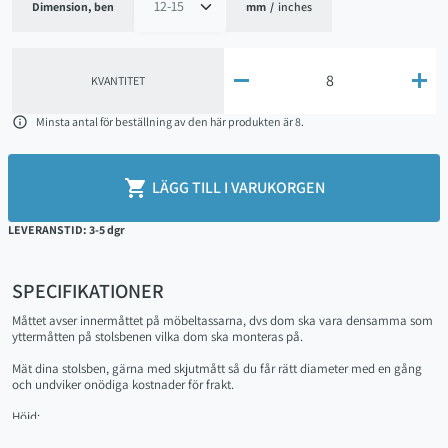
Dimension, ben
mm
/
inches


KVANTITET

Minsta antal för beställning av den här produkten är 8.

LÄGG TILL I VARUKORGEN
LEVERANSTID: 3-5 dgr
SPECIFIKATIONER
Måttet avser innermåttet på möbeltassarna, dvs dom ska vara densamma som
yttermåtten på stolsbenen vilka dom ska monteras på.
Mät dina stolsben, gärna med skjutmått så du får rätt diameter med en gång
och undviker onödiga kostnader för frakt.
Höjd:
45mm (för 14-18mm)