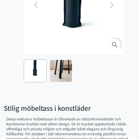
Previous
Next
search
Stilig möbeltass i konstläder
Dessa exklusiva möbeltassar är tillverkade av slitstarkt konstläder och
kombinerar kvalitet med stilren design. De är mycket uppskattade i både
offentliga och privata miljöer och erbjuder både elegans och långvarig
hållbarhet. För stolsben i stål rekommenderas en invändig plastfot innan
montering för att skydda lädret från vassa kanter. De är utformade enbart