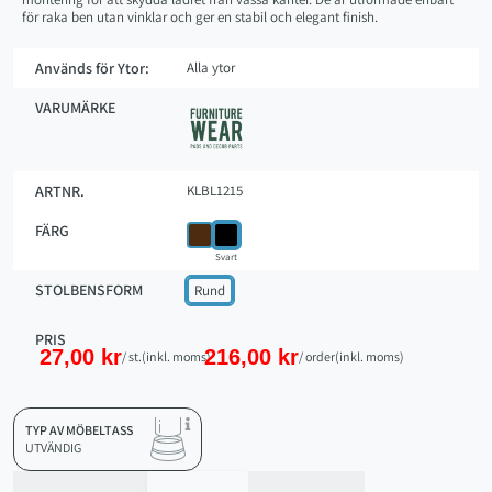
för raka ben utan vinklar och ger en stabil och elegant finish.
Används för Ytor:
Alla ytor
VARUMÄRKE
ARTNR.
KLBL1215
FÄRG
Svart
STOLBENSFORM
Rund
PRIS
27,00 kr
216,00 kr
/ st.
(inkl. moms)
/ order
(inkl. moms)
TYP AV MÖBELTASS
UTVÄNDIG