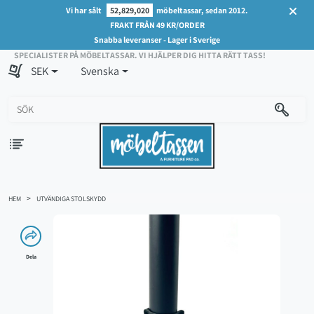
Vi har sålt
52,829,020
möbeltassar, sedan 2012.
FRAKT FRÅN 49 KR/ORDER
Snabba leveranser - Lager i Sverige
SPECIALISTER PÅ MÖBELTASSAR. VI HJÄLPER DIG HITTA RÄTT TASS!
SEK
Svenska
HEM
UTVÄNDIGA STOLSKYDD
Dela