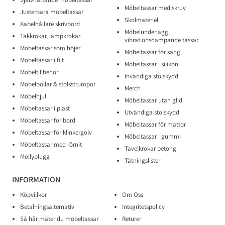
Möbeltassar med skruv
Justerbara möbeltassar
Skolmateriel
Kabelhållare skrivbord
Möbelunderlägg,
Takkrokar, lampkrokar
vibrationsdämpande tassar
Möbeltassar som höjer
Möbeltassar för säng
Möbeltassar i filt
Möbeltassar i silikon
Möbeltillbehör
Invändiga stolskydd
Möbelbollar & stolsstrumpor
Merch
Möbelhjul
Möbeltassar utan glid
Möbeltassar i plast
Utvändiga stolskydd
Möbeltassar för bord
Möbeltassar för mattor
Möbeltassar för klinkergolv
Möbeltassar i gummi
Möbeltassar med rörnit
Tavelkrokar betong
Mollyplugg
Tätningslister
INFORMATION
Köpvillkor
Om Oss
Betalningsalternativ
Integritetspolicy
Så här mäter du möbeltassar
Returer