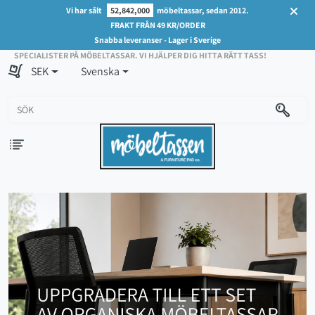
Vi har sålt
52,842,000
möbeltassar, sedan 2012.
FRAKT FRÅN 49 KR/ORDER
Snabba leveranser - Lager i Sverige
SPECIALISTER PÅ MÖBELTASSAR. VI HJÄLPER DIG HITTA RÄTT TASS!
SEK
Svenska