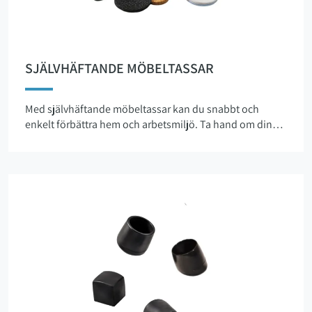
SJÄLVHÄFTANDE MÖBELTASSAR
Med självhäftande möbeltassar kan du snabbt och
enkelt förbättra hem och arbetsmiljö. Ta hand om dina
möbler och var rädd om ditt golv. Självhäftande tassar
lämpar sig extra bra på möbelben som ej är av trä. För
möbelben i trä rekommenderas möbeltassar som fästes
med skruv, spik eller rörnit . Självhäftande möbeltassar
kan med fördel fästas på de flesta ytor och möbelben.
Möbeltassarna fungerar även bra som ljudabsorbenter.
Innan du fäster dina tassar på möbeln. För bästa
resultat, var noggrann med att rengöra ytan, använd
gärna sandpapper och se till att vax, fett och damm är
borta. Tryck därefter fast tassen ordentligt. Sedan 2012
har vi sålt hundratusentals tassar till privatpersoner,
företag och industrin. Våra möbeltassar håller en kvalitet