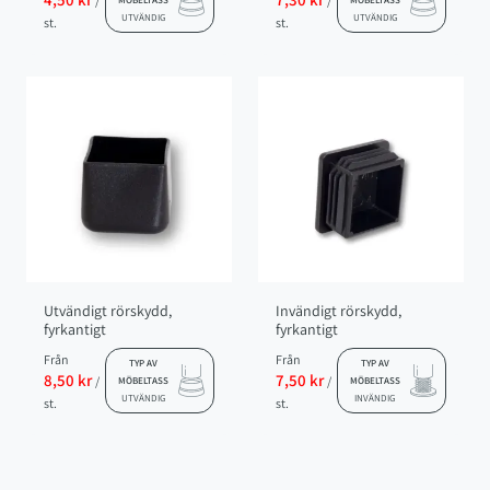
/
/
MÖBELTASS
MÖBELTASS
UTVÄNDIG
UTVÄNDIG
st.
st.
Utvändigt rörskydd,
Invändigt rörskydd,
fyrkantigt
fyrkantigt
Från
Från
TYP AV
TYP AV
8,50 kr
7,50 kr
/
/
MÖBELTASS
MÖBELTASS
UTVÄNDIG
INVÄNDIG
st.
st.