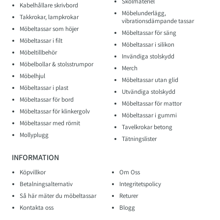
Skolmateriel
Kabelhållare skrivbord
Möbelunderlägg,
Takkrokar, lampkrokar
vibrationsdämpande tassar
Möbeltassar som höjer
Möbeltassar för säng
Möbeltassar i filt
Möbeltassar i silikon
Möbeltillbehör
Invändiga stolskydd
Möbelbollar & stolsstrumpor
Merch
Möbelhjul
Möbeltassar utan glid
Möbeltassar i plast
Utvändiga stolskydd
Möbeltassar för bord
Möbeltassar för mattor
Möbeltassar för klinkergolv
Möbeltassar i gummi
Möbeltassar med rörnit
Tavelkrokar betong
Mollyplugg
Tätningslister
INFORMATION
Köpvillkor
Om Oss
Betalningsalternativ
Integritetspolicy
Så här mäter du möbeltassar
Returer
Kontakta oss
Blogg