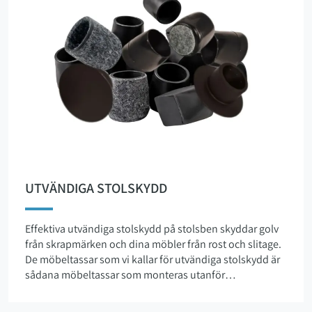
som är helt i särklass i jämförelse med många av de
möbeltassar som finns hos de stora kedjorna.
Kvalitetsskillnaderna beror på en unik
produktionsprocess. Vi arbetar idag ihop med ett antal
leverantörer i Sverige och i Europa. Tillsammans har vi
lång erfarenhet och löpande tar vi fram varianter av nya
möbeltass-produkter. Vårt mål är att kunna erbjuda
tassar för alla typer av behov, miljöer och kund. Vi
välkomnar dig att prova och upptäcka Möbeltassen.se.
UTVÄNDIGA STOLSKYDD
Effektiva utvändiga stolskydd på stolsben skyddar golv
från skrapmärken och dina möbler från rost och slitage.
De möbeltassar som vi kallar för utvändiga stolskydd är
sådana möbeltassar som monteras utanför
möbelbenen, dvs som inte monteras inuti, och inte
heller ovanpå. Utvändiga möbeltassar är ett skydd