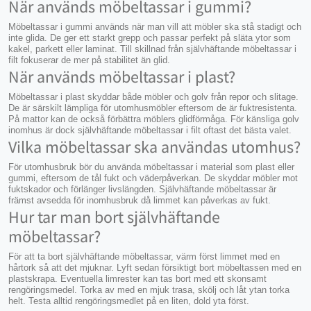
gummibollarna är lätta att montera och är mycket
När används möbeltassar i gummi?
slitstarka. De fungerar också på de flesta ytor, som till
Möbeltassar i gummi används när man vill att möbler ska stå stadigt och
exempel trägolv, laminatgolv, samt klinkergolv. Våra
inte glida. De ger ett starkt grepp och passar perfekt på släta ytor som
möbelbollar i gummi och stolsstrumpor går att tvätta
kakel, parkett eller laminat. Till skillnad från självhäftande möbeltassar i
och torktumla. Möbelbollar och stolstrumpor utgör ett
filt fokuserar de mer på stabilitet än glid.
När används möbeltassar i plast?
optimalt skydd för dina möbler och skapar en bättre
miljö för din arbetsro, vi rekommenderar dig att testa för
Möbeltassar i plast skyddar både möbler och golv från repor och slitage.
att själv känna vilken skillnad det kommer bli. Med
De är särskilt lämpliga för utomhusmöbler eftersom de är fuktresistenta.
På mattor kan de också förbättra möblers glidförmåga. För känsliga golv
ljuddämpande bollar som möbeltassar skapar du en
inomhus är dock självhäftande möbeltassar i filt oftast det bästa valet.
miljö som blir mer rofylld, eftersom skydden fångar upp
Vilka möbeltassar ska användas utomhus?
ljudet. Och ett fram- och tillbakadragande av stolar blir
en mindre friktionsfri upplevelse.
För utomhusbruk bör du använda möbeltassar i material som plast eller
gummi, eftersom de tål fukt och väderpåverkan. De skyddar möbler mot
fuktskador och förlänger livslängden. Självhäftande möbeltassar är
främst avsedda för inomhusbruk då limmet kan påverkas av fukt.
Hur tar man bort självhäftande
möbeltassar?
För att ta bort självhäftande möbeltassar, värm först limmet med en
hårtork så att det mjuknar. Lyft sedan försiktigt bort möbeltassen med en
plastskrapa. Eventuella limrester kan tas bort med ett skonsamt
rengöringsmedel. Torka av med en mjuk trasa, skölj och låt ytan torka
helt. Testa alltid rengöringsmedlet på en liten, dold yta först.