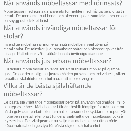
När används möbeltassar med rörinsats?
Möbeltassar med rörinsats används för möbler med ihåliga ben, oftast i
metall. De monteras inuti benet och skyddar golvet samtidigt som de ger
en snygg och diskret finish.
När används invändiga möbeltassar för
stolar?
Invändiga möbeltassar monteras inuti möbelben, vanligtvis på
metallstolar. De minskar ljud, absorberar stötar och skyddar golvet från
slitage. Rätt storlek väljs utifrån benets invändiga diameter.
När används justerbara möbeltassar?
Justerbara möbeltassar används för att stabilisera möbler på ojämna
golv. De gör det möjligt att justera höjden på varje ben individuellt, vilket
förbättrar stabiliteten och förhindrar att möbler vinglar.
Vilka är de bästa självhäftande
möbeltassar?
De bästa självhäftande möbeltassar beror på användningsområde, miljö
och typ av möbel. Möbeltassar i filt är särskilt lämpliga för trämöbler på
hårda golv som parkett eller laminat, eftersom de skyddar mot repor. För
möbelben i metall eller plast fungerar självhäftande möbeltassar också
mycket bra. Det viktigaste är att välja rätt möbeltassar utifrån både
möbelmaterial och golvtyp för bästa skydd och hållbarhet.