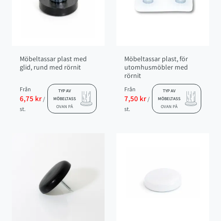
Möbeltassar plast med
Möbeltassar plast, för
glid, rund med rörnit
utomhusmöbler med
rörnit
Från
Från
TYP AV
TYP AV
6,75 kr
7,50 kr
/
/
MÖBELTASS
MÖBELTASS
OVAN PÅ
OVAN PÅ
st.
st.