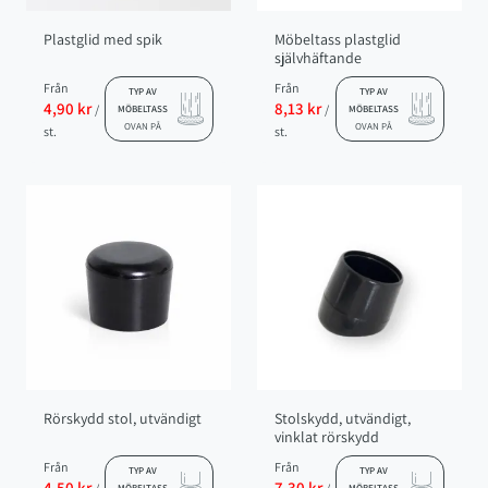
Plastglid med spik
Möbeltass plastglid
självhäftande
Från
Från
TYP AV
TYP AV
4,90 kr
8,13 kr
/
/
MÖBELTASS
MÖBELTASS
OVAN PÅ
OVAN PÅ
st.
st.
Rörskydd stol, utvändigt
Stolskydd, utvändigt,
vinklat rörskydd
Från
Från
TYP AV
TYP AV
4,50 kr
7,30 kr