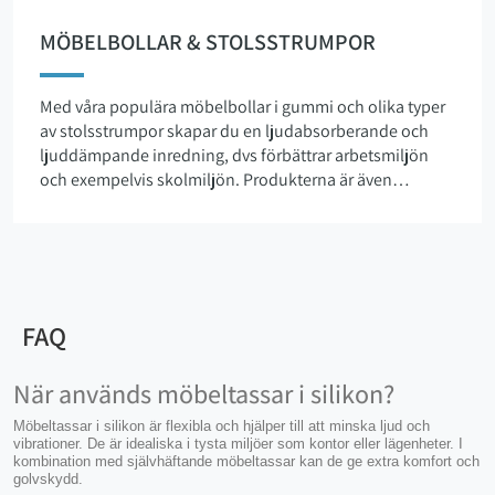
MÖBELBOLLAR & STOLSSTRUMPOR
Med våra populära möbelbollar i gummi och olika typer
av stolsstrumpor skapar du en ljudabsorberande och
ljuddämpande inredning, dvs förbättrar arbetsmiljön
och exempelvis skolmiljön. Produkterna är även
effektiva golvskydd och förhindrar repor i olika typer av
golv och parkett. Tack vare den ljuddämpande
funktionaliteten används dem flitigt av skolor, kyrkor,
bibliotek och på diverse platser och offentliga miljöer.
Med våra möbelbollar, vilka är anpassade tennisbollar,
hålls dina golv skyddade från repor och skapar en
FAQ
tystare och mer behaglig arbetsmiljö. Det går bra att
kombinera möbelbollarna med olika typer av
När används möbeltassar i silikon?
stolsstrumpor som finns i flertalet färger och storlekar.
Förutom ett optimalt skydd passar både möbelbollarna,
Möbeltassar i silikon är flexibla och hjälper till att minska ljud och
vibrationer. De är idealiska i tysta miljöer som kontor eller lägenheter. I
samt stolsstrumporna mycket bra till olika sorters
kombination med självhäftande möbeltassar kan de ge extra komfort och
inredning och miljö. Våra möbelbollar och
golvskydd.