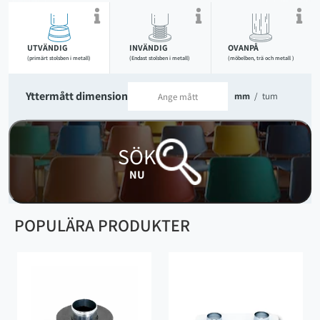
UTVÄNDIG
INVÄNDIG
OVANPÅ
(primärt stolsben i metall)
(Endast stolsben i metall)
(möbelben, trä och metall )
Yttermått dimension
mm
/
tum
SÖK
NU
POPULÄRA PRODUKTER