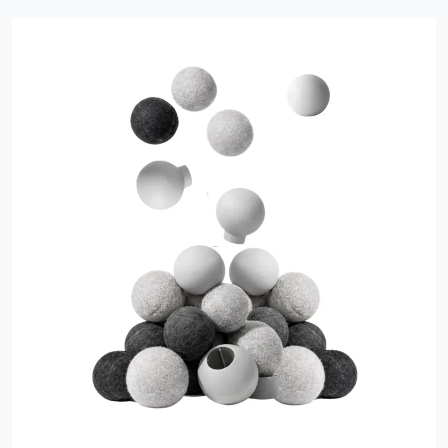
mellan golv och möbel. Vi har stolskydd för stolsben i
plast, silikon, filt och metall som finns i alla former och
storlekar så att du kan hitta ett som passar din möbel
och kan skydda ditt golv. Sedan 2012 har vi sålt
hundratusentals tassar till privatpersoner, företag och
industrin. Det är stor skillnad på tass och tass. Våra
möbeltassar håller en kvalitet som är helt i särklass i
jämförelse med många av de möbeltassar som finns hos
de stora kedjorna. Dels beror kvalitets skillnaderna på
en unik produktionsprocess. Vi arbetar idag ihop med
ett antal leverantörer i Sverige och i Europa. Tillsammans
har vi lång erfarenhet och löpande tar vi fram varianter
av nya möbeltass-produkter. Vårt mål är att kunna
erbjuda tassar för alla typer av behov, miljöer och
kunder. Vi välkomnar dig att prova och upptäcka
Möbeltassen.se.