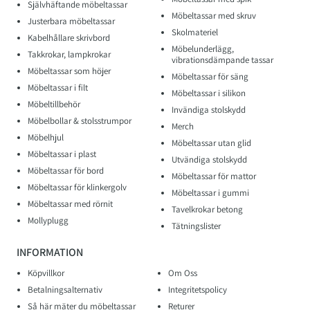
Självhäftande möbeltassar
Möbeltassar med skruv
Justerbara möbeltassar
Skolmateriel
Kabelhållare skrivbord
Möbelunderlägg,
Takkrokar, lampkrokar
vibrationsdämpande tassar
Möbeltassar som höjer
Möbeltassar för säng
Möbeltassar i filt
Möbeltassar i silikon
Möbeltillbehör
Invändiga stolskydd
Möbelbollar & stolsstrumpor
Merch
Möbelhjul
Möbeltassar utan glid
Möbeltassar i plast
Utvändiga stolskydd
Möbeltassar för bord
Möbeltassar för mattor
Möbeltassar för klinkergolv
Möbeltassar i gummi
Möbeltassar med rörnit
Tavelkrokar betong
Mollyplugg
Tätningslister
INFORMATION
Köpvillkor
Om Oss
Betalningsalternativ
Integritetspolicy
Så här mäter du möbeltassar
Returer