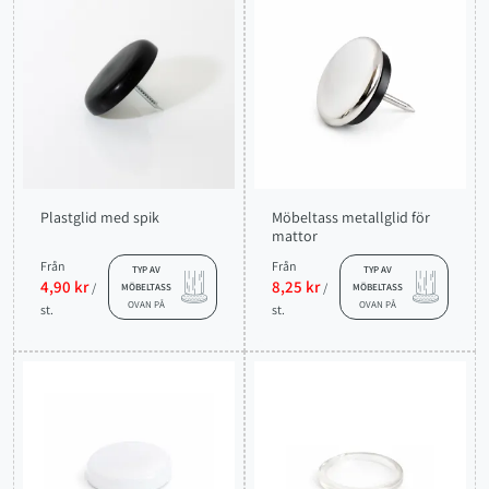
Plastglid med spik
Möbeltass metallglid för
mattor
Från
Från
TYP AV
TYP AV
4,90 kr
8,25 kr
/
/
MÖBELTASS
MÖBELTASS
OVAN PÅ
OVAN PÅ
st.
st.