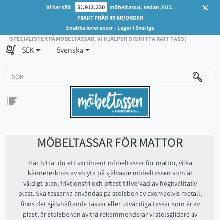
Vi har sålt
52,912,220
möbeltassar, sedan 2012.
FRAKT FRÅN 49 KR/ORDER
Snabba leveranser - Lager i Sverige
SPECIALISTER PÅ MÖBELTASSAR. VI HJÄLPER DIG HITTA RÄTT TASS!
SEK
Svenska
MÖBELTASSAR FÖR MATTOR
Här hittar du ett sortiment möbeltassar för mattor, vilka
kännetecknas av en yta på självaste möbeltassen som är
väldigt plan, friktionsfri och oftast tillverkad av högkvalitativ
plast. Ska tassarna användas på stolsben av exempelvis metall,
finns det självhäftande tassar eller utvändiga tassar som är av
plast, är stolsbenen av trä rekommenderar vi stolsglidare av