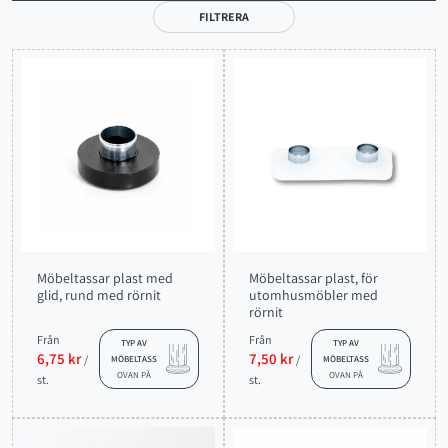
FILTRERA
Möbeltassar plast med
Möbeltassar plast, för
glid, rund med rörnit
utomhusmöbler med
rörnit
Från
Från
TYP AV
TYP AV
6,75 kr
7,50 kr
/
/
MÖBELTASS
MÖBELTASS
OVAN PÅ
OVAN PÅ
st.
st.