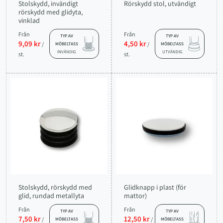
Stolskydd, invändigt
Rörskydd stol, utvändigt
rörskydd med glidyta,
vinklad
Från
Från
TYP AV
TYP AV
9,09 kr
4,50 kr
/
/
MÖBELTASS
MÖBELTASS
INVÄNDIG
UTVÄNDIG
st.
st.
Stolskydd, rörskydd med
Glidknapp i plast (för
glid, rundad metallyta
mattor)
Från
Från
TYP AV
TYP AV
7,50 kr
12,50 kr
/
/
MÖBELTASS
MÖBELTASS