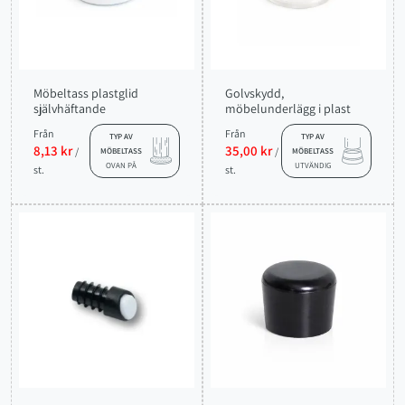
Möbeltass plastglid
Golvskydd,
självhäftande
möbelunderlägg i plast
Från
Från
TYP AV
TYP AV
8,13 kr
35,00 kr
/
/
MÖBELTASS
MÖBELTASS
OVAN PÅ
UTVÄNDIG
st.
st.