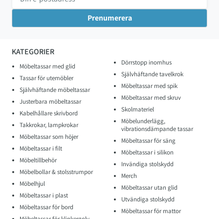
KATEGORIER
Dörrstopp inomhus
Möbeltassar med glid
Självhäftande tavelkrok
Tassar för utemöbler
Möbeltassar med spik
Självhäftande möbeltassar
Möbeltassar med skruv
Justerbara möbeltassar
Skolmateriel
Kabelhållare skrivbord
Möbelunderlägg,
Takkrokar, lampkrokar
vibrationsdämpande tassar
Möbeltassar som höjer
Möbeltassar för säng
Möbeltassar i filt
Möbeltassar i silikon
Möbeltillbehör
Invändiga stolskydd
Möbelbollar & stolsstrumpor
Merch
Möbelhjul
Möbeltassar utan glid
Möbeltassar i plast
Utvändiga stolskydd
Möbeltassar för bord
Möbeltassar för mattor
Möbeltassar för klinkergolv