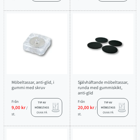
Möbeltassar, anti-glid, i
Självhäftande möbeltassar,
gummi med skruv
runda med gummiskikt,
anti-glid
Från
Från
TYP AV
TYP AV
9,00 kr
20,00 kr
/
/
MÖBELTASS
MÖBELTASS
OVAN PÅ
OVAN PÅ
st.
st.