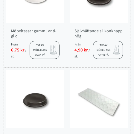
Möbeltassar gummi, anti-
Självhäftande silikonknapp
glid
hög
Från
Från
TYP AV
TYP AV
6,75 kr
4,90 kr
/
/
MÖBELTASS
MÖBELTASS
OVAN PÅ
OVAN PÅ
st.
st.