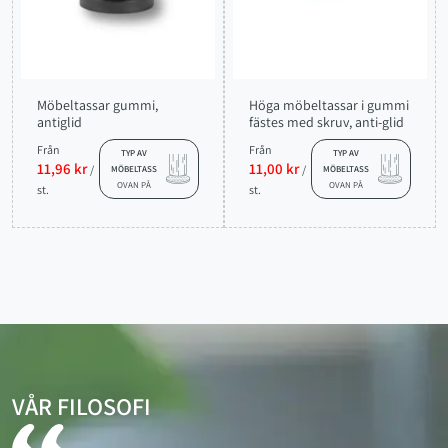
Möbeltassar gummi,
Höga möbeltassar i gummi
antiglid
fästes med skruv, anti-glid
Från
Från
TYP AV
TYP AV
11,96 kr
11,00 kr
/
/
MÖBELTASS
MÖBELTASS
OVAN PÅ
OVAN PÅ
st.
st.
VÅR FILOSOFI