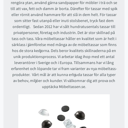
rengöra ytan, använd gärna sandpapper för möbler i trä och se
till att vax, fett och damm är borta. Därefter för tassar med spik
eller rörnit använd hammare för att slå in dem helt. För tassar
som sitter fast utanpå eller inuti stolsbenet, tryck fast dem
ordentligt. Sedan 2012 har vi sålt hundratusentals tassar till
privatpersoner, företag och industrin. Det är stor skillnad på
tass och tass. Våra möbeltassar håller en kvalitet som är helt i
särklass i jämförelse med många av de möbeltassar som finns
hos de stora kedjorna. Dels beror kvalitets skillnaderna på en
unik produktionsprocess. Vi arbetar idag ihop med ett antal
leverantörer i Sverige och i Europa. Tillsammans har vi lång
erfarenhet och löpande tar vi fram varianter av nya möbeltass-
produkter. Vårt mål är att kunna erbjuda tassar för alla typer
av behov, miljöer och kunder. Vi välkomnar dig att prova och
upptäcka Möbeltassen.se.