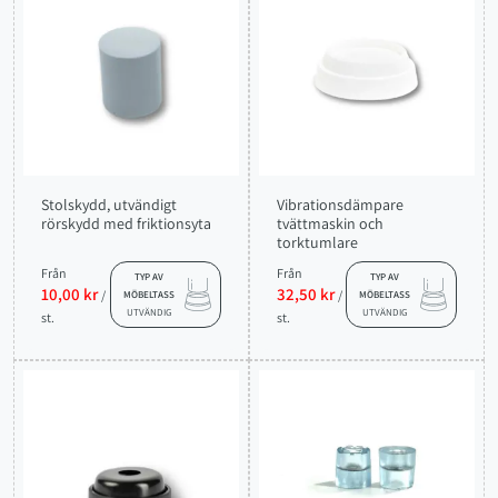
Stolskydd, utvändigt
Vibrationsdämpare
rörskydd med friktionsyta
tvättmaskin och
torktumlare
Från
Från
TYP AV
TYP AV
10,00 kr
32,50 kr
/
/
MÖBELTASS
MÖBELTASS
UTVÄNDIG
UTVÄNDIG
st.
st.