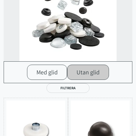
Med glid
Utan glid
FILTRERA