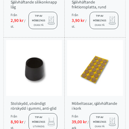
Självhäftande silikonknapp
Självhäftande
låg
friktionsplatta, rund
Från
Från
TYP AV
TYP AV
2,90 kr
3,90 kr
/
/
MÖBELTASS
MÖBELTASS
OVAN PÅ
OVAN PÅ
st.
st.
Stolskydd, utvändigt
Möbeltassar, självhäftande
rörskydd i gummi, anti-glid
i kork
Från
Från
TYP AV
TYP AV
8,90 kr
39,00 kr
/
/
MÖBELTASS
MÖBELTASS
UTVÄNDIG
OVAN PÅ
st.
ark