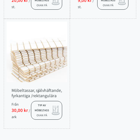
20,00 kr
9,00 kr
/
/
MÖBELTASS
MÖBELTASS
OVAN PÅ
OVAN PÅ
st.
st.
Möbeltassar, självhäftande,
fyrkantiga /rektangulära
Från
TYP AV
30,00 kr
/
MÖBELTASS
OVAN PÅ
ark