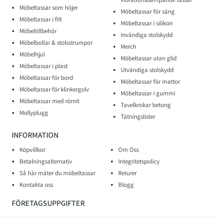
Möbeltassar som höjer
Möbeltassar för säng
Möbeltassar i filt
Möbeltassar i silikon
Möbeltillbehör
Invändiga stolskydd
Möbelbollar & stolsstrumpor
Merch
Möbelhjul
Möbeltassar utan glid
Möbeltassar i plast
Utvändiga stolskydd
Möbeltassar för bord
Möbeltassar för mattor
Möbeltassar för klinkergolv
Möbeltassar i gummi
Möbeltassar med rörnit
Tavelkrokar betong
Mollyplugg
Tätningslister
INFORMATION
Köpvillkor
Om Oss
Betalningsalternativ
Integritetspolicy
Så här mäter du möbeltassar
Returer
Kontakta oss
Blogg
FÖRETAGSUPPGIFTER