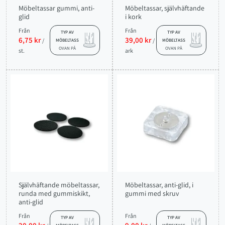
Möbeltassar gummi, anti-
Möbeltassar, självhäftande
glid
i kork
Från
Från
TYP AV
TYP AV
6,75 kr
39,00 kr
/
/
MÖBELTASS
MÖBELTASS
OVAN PÅ
OVAN PÅ
st.
ark
Självhäftande möbeltassar,
Möbeltassar, anti-glid, i
runda med gummiskikt,
gummi med skruv
anti-glid
Från
Från
TYP AV
TYP AV