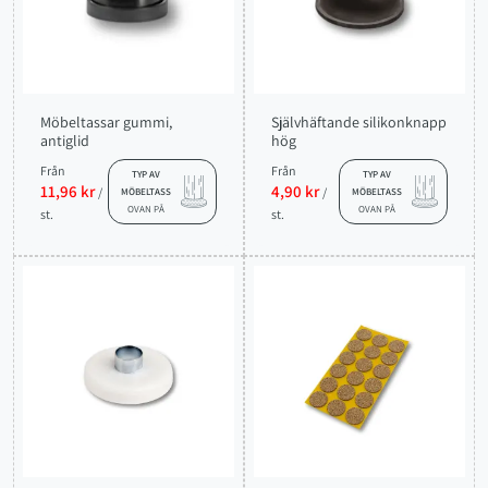
Möbeltassar gummi,
Självhäftande silikonknapp
antiglid
hög
Från
Från
TYP AV
TYP AV
11,96 kr
4,90 kr
/
/
MÖBELTASS
MÖBELTASS
OVAN PÅ
OVAN PÅ
st.
st.