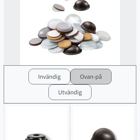
Invändig
Ovan-på
Utvändig