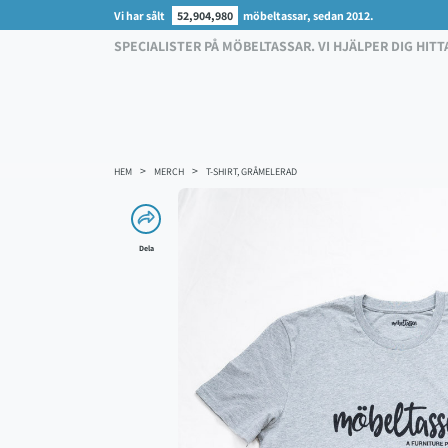
Vi har sålt
52,904,980
möbeltassar, sedan 2012.
SPECIALISTER PÅ MÖBELTASSAR. VI HJÄLPER DIG HITT
HEM
MERCH
T-SHIRT, GRÅMELERAD
Dela