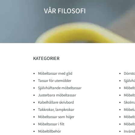
VÅR FILOSOFI
KATEGORIER
Möbeltassar med glid
Dörrst
Tassar för utemöbler
Självh
Självhäftande möbeltassar
Möbelt
Justerbara möbeltassar
Möbelt
Kabelhållare skrivbord
Skolma
Takkrokar, lampkrokar
Möbelu
Möbeltassar som höjer
Möbelt
Möbeltassar i filt
Möbelta
Möbeltillbehör
Invänd