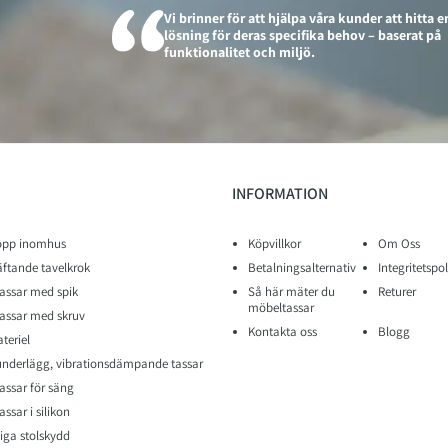
Vi brinner för att hjälpa våra kunder att hitta e
lösning för deras specifika behov – baserat på
funktionalitet och miljö.
INFORMATION
opp inomhus
Köpvillkor
Om Oss
äftande tavelkrok
Betalningsalternativ
Integritetspol
assar med spik
Så här mäter du
Returer
möbeltassar
assar med skruv
Kontakta oss
Blogg
teriel
nderlägg, vibrationsdämpande tassar
assar för säng
ssar i silikon
iga stolskydd