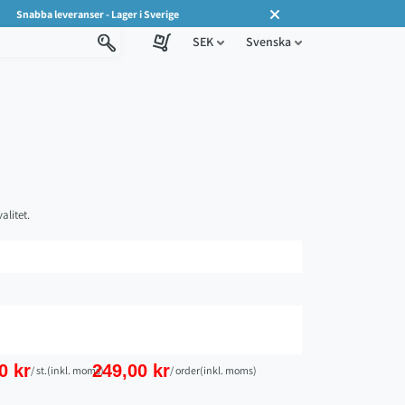
Snabba leveranser - Lager i Sverige
SEK
Svenska
alitet.
0 kr
249,00 kr
/ st.
(inkl. moms)
/ order
(inkl. moms)