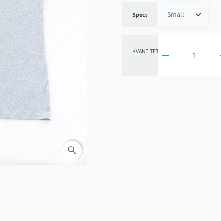
Specs
KVANTITET

search