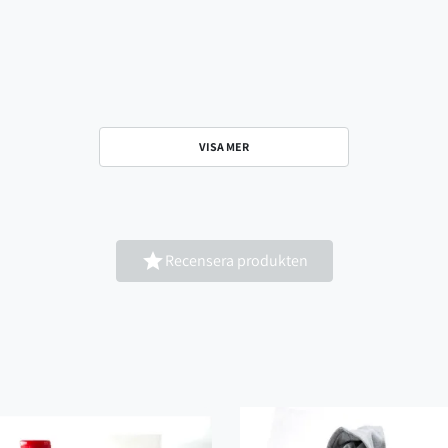
VISA MER

Recensera produkten