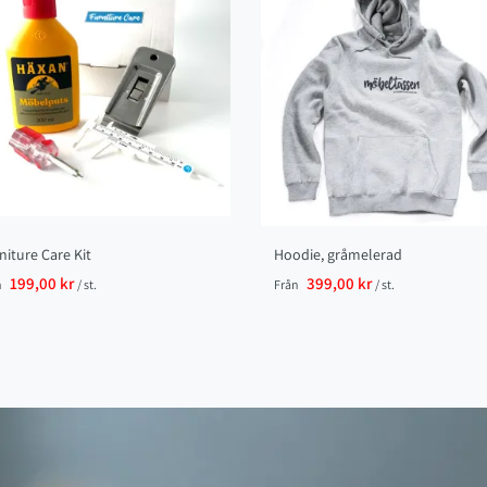
niture Care Kit
Hoodie, gråmelerad
199,00 kr
399,00 kr
n
/ st.
Från
/ st.