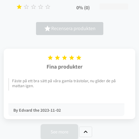





0% (0)

Recensera produkten





Fina produkter
Fäste på ett bra sätt på våra gamla trästolar, nu glider de på
mattan igen.
By Edvard the 2023-11-02

See more