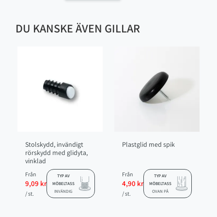
DU KANSKE ÄVEN GILLAR
Stolskydd, invändigt
Plastglid med spik
rörskydd med glidyta,
vinklad
Från
Från
TYP AV
TYP AV
9,09 kr
4,90 kr
MÖBELTASS
MÖBELTASS
INVÄNDIG
OVAN PÅ
/ st.
/ st.