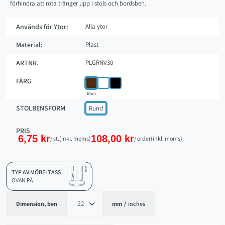
förhindra att röta tränger upp i stols och bordsben.
Används för Ytor:
Alla ytor
Material:
Plast
ARTNR.
PLGRNV30
FÄRG
Brun
STOLBENSFORM
Rund
PRIS
6,75 kr
108,00 kr
/ st.
(inkl. moms)
/ order
(inkl. moms)
TYP AV MÖBELTASS
OVAN PÅ
Dimension, ben
mm
/
inches