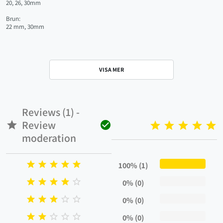
20, 26, 30mm
Brun:
22 mm, 30mm
VISA MER
Reviews (1) -
Review


moderation





100% (1)





0% (0)





0% (0)





0% (0)