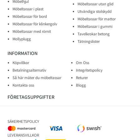
Möbelhjul
Möbeltassar utan glid
Möbeltassar i plast
Utvändiga stolskydd
Möbeltassar för bord
Möbeltassar för mattor
Möbeltassar för klinkergolv
Möbeltassar i gummi
Möbeltassar med rörnit
Tavelkrokar betong
Mollyplugg
Tätningslister
INFORMATION
Köpvillkor
Om Oss
Betalningsalternativ
Integritetspolicy
Så här mäter du möbeltassar
Returer
Kontakta oss
Blogg
FÖRETAGSUPPGIFTER
SÄKERHETSPOLICY
LEVERANSVILLKOR