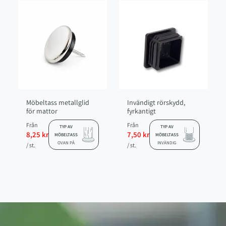
Möbeltass metallglid
Invändigt rörskydd,
för mattor
fyrkantigt
Från
Från
TYP AV
TYP AV
8,25 kr
7,50 kr
MÖBELTASS
MÖBELTASS
OVAN PÅ
INVÄNDIG
/ st.
/ st.