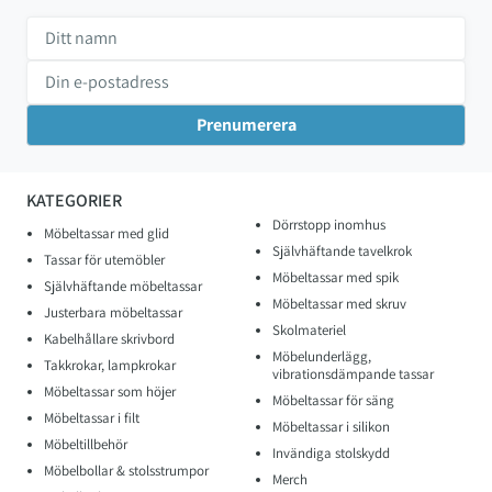
KATEGORIER
Dörrstopp inomhus
Möbeltassar med glid
Självhäftande tavelkrok
Tassar för utemöbler
Möbeltassar med spik
Självhäftande möbeltassar
Möbeltassar med skruv
Justerbara möbeltassar
Skolmateriel
Kabelhållare skrivbord
Möbelunderlägg,
Takkrokar, lampkrokar
vibrationsdämpande tassar
Möbeltassar som höjer
Möbeltassar för säng
Möbeltassar i filt
Möbeltassar i silikon
Möbeltillbehör
Invändiga stolskydd
Möbelbollar & stolsstrumpor
Merch