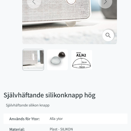
Previous
Next
search
Självhäftande silikonknapp hög
Självhäftande silikon knapp
Används för Ytor:
Alla ytor