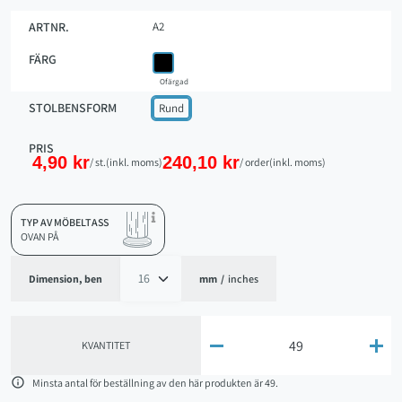
Material:
Plast - SILIKON
ARTNR.
A2
FÄRG
Ofärgad
STOLBENSFORM
Rund
PRIS
4,90 kr
240,10 kr
/ st.
(inkl. moms)
/ order
(inkl. moms)
TYP AV MÖBELTASS
OVAN PÅ
Dimension, ben
mm
/
inches


KVANTITET