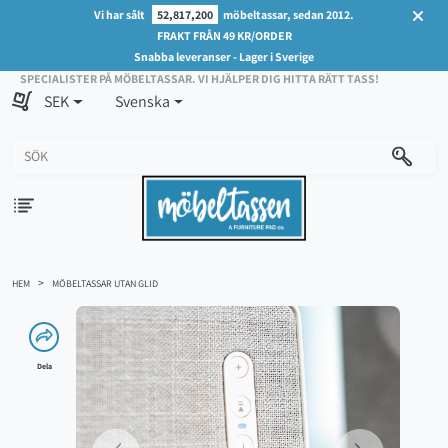
Vi har sålt
52,817,200
möbeltassar, sedan 2012.
FRAKT FRÅN 49 KR/ORDER
Snabba leveranser - Lager i Sverige
SPECIALISTER PÅ MÖBELTASSAR. VI HJÄLPER DIG HITTA RÄTT TASS!
SEK
Svenska
HEM
MÖBELTASSAR UTAN GLID
Dela