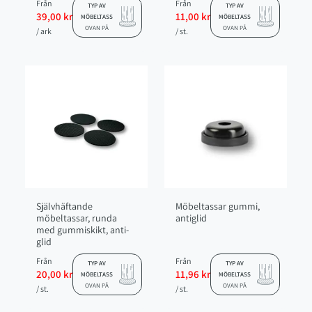
skruv, anti-glid
Från
Från
TYP AV
TYP AV
39,00 kr
11,00 kr
MÖBELTASS
MÖBELTASS
OVAN PÅ
OVAN PÅ
/ ark
/ st.
Självhäftande
Möbeltassar gummi,
möbeltassar, runda
antiglid
med gummiskikt, anti-
glid
Från
Från
TYP AV
TYP AV
20,00 kr
11,96 kr
MÖBELTASS
MÖBELTASS
OVAN PÅ
OVAN PÅ
/ st.
/ st.