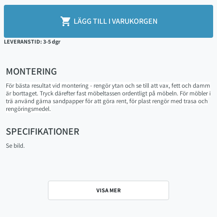

Minsta antal för beställning av den här produkten är 49.

LÄGG TILL I VARUKORGEN
LEVERANSTID: 3-5 dgr
MONTERING
För bästa resultat vid montering - rengör ytan och se till att vax, fett och damm
är borttaget. Tryck därefter fast möbeltassen ordentligt på möbeln. För möbler i
trä använd gärna sandpapper för att göra rent, för plast rengör med trasa och
rengöringsmedel.
SPECIFIKATIONER
Se bild.
VISA MER