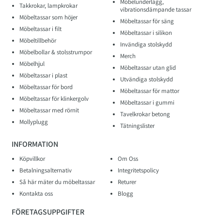
Skolmateriel
Kabelhållare skrivbord
Möbelunderlägg,
Takkrokar, lampkrokar
vibrationsdämpande tassar
Möbeltassar som höjer
Möbeltassar för säng
Möbeltassar i filt
Möbeltassar i silikon
Möbeltillbehör
Invändiga stolskydd
Möbelbollar & stolsstrumpor
Merch
Möbelhjul
Möbeltassar utan glid
Möbeltassar i plast
Utvändiga stolskydd
Möbeltassar för bord
Möbeltassar för mattor
Möbeltassar för klinkergolv
Möbeltassar i gummi
Möbeltassar med rörnit
Tavelkrokar betong
Mollyplugg
Tätningslister
INFORMATION
Köpvillkor
Om Oss
Betalningsalternativ
Integritetspolicy
Så här mäter du möbeltassar
Returer
Kontakta oss
Blogg