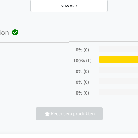
VISA MER
ion

0% (0)
100% (1)
0% (0)
0% (0)
0% (0)

Recensera produkten