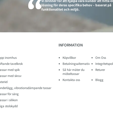
Vi brinner för att hjälpa våra kunder att hitta e
lösning för deras specifika behov – baserat på
funktionalitet och miljö.
INFORMATION
opp inomhus
Köpvillkor
Om Oss
äftande tavelkrok
Betalningsalternativ
Integritetspol
assar med spik
Så här mäter du
Returer
möbeltassar
assar med skruv
Kontakta oss
Blogg
teriel
nderlägg, vibrationsdämpande tassar
assar för säng
ssar i silikon
iga stolskydd