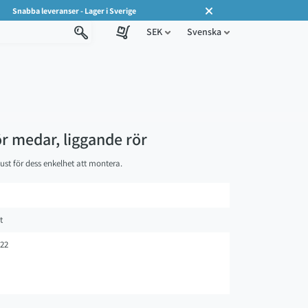
Snabba leveranser - Lager i Sverige
SEK
Svenska
ör medar, liggande rör
ust för dess enkelhet att montera.
t
22