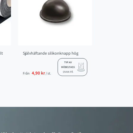
lt
Självhäftande silikonknapp hög
TYP AV
MÖBELTASS
4,90 kr
OVAN PÅ
Från
/ st.