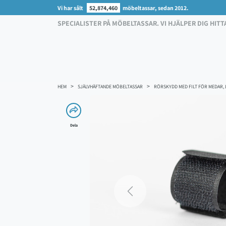
Vi har sålt
52,874,460
möbeltassar, sedan 2012.
SPECIALISTER PÅ MÖBELTASSAR. VI HJÄLPER DIG HITT
HEM
SJÄLVHÄFTANDE MÖBELTASSAR
RÖRSKYDD MED FILT FÖR MEDAR,
Dela
Previous