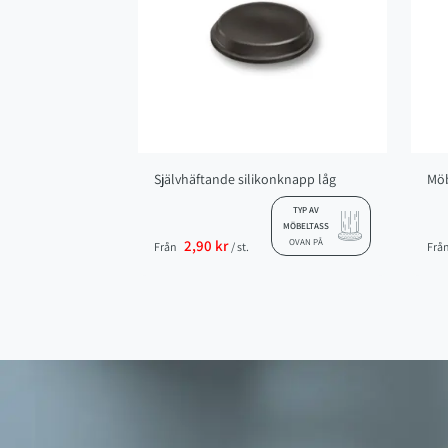
Självhäftande silikonknapp låg
Möb
TYP AV
MÖBELTASS
2,90 kr
OVAN PÅ
Från
/ st.
Frå