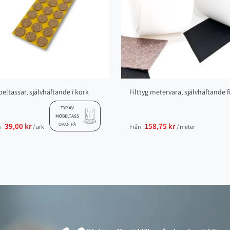
eltassar, självhäftande i kork
Filttyg metervara, självhäftande fi
TYP AV
MÖBELTASS
39,00 kr
OVAN PÅ
158,75 kr
n
/ ark
Från
/ meter