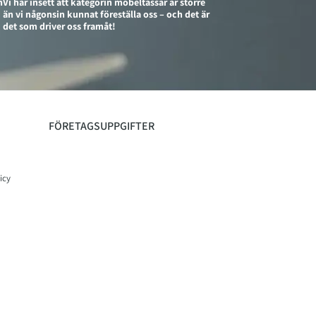
n
Vi har insett att kategorin möbeltassar är större
än vi någonsin kunnat föreställa oss – och det är
det som driver oss framåt!
FÖRETAGSUPPGIFTER
icy