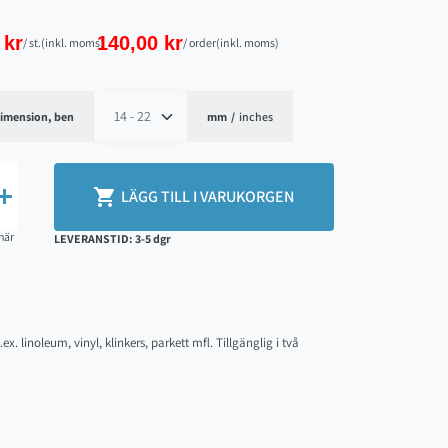
 kr
140,00 kr
/ st.
(inkl. moms)
/ order
(inkl. moms)
imension, ben
mm
/
inches
search


LÄGG TILL I VARUKORGEN
här
LEVERANSTID: 3-5 dgr
x. linoleum, vinyl, klinkers, parkett mfl. Tillgänglig i två