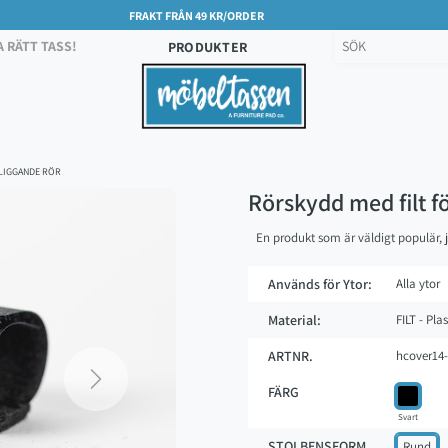
FRAKT FRÅN 49 KR/ORDER
A RÄTT TASS!
PRODUKTER
 LIGGANDE RÖR
Rörskydd med filt f
En produkt som är väldigt populär, j
Används för Ytor:
Alla ytor
Material:
FILT - Plas
ARTNR.
hcover14-
FÄRG
Next
Svart
STOLBENSFORM
Rund