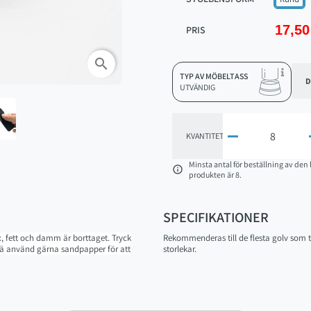
17,50
PRIS
search
TYP AV MÖBELTASS
D
UTVÄNDIG

KVANTITET
Minsta antal för beställning av den 

produkten är 8.
SPECIFIKATIONER
ax, fett och damm är borttaget. Tryck
Rekommenderas till de flesta golv som t.e
trä använd gärna sandpapper för att
storlekar.