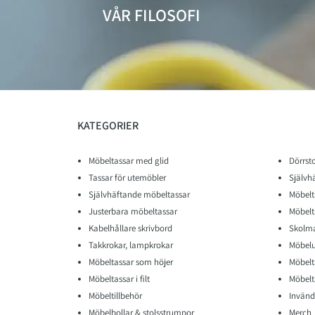
VÅR FILOSOFI
KATEGORIER
Möbeltassar med glid
Dörrst
Tassar för utemöbler
Självh
Självhäftande möbeltassar
Möbelt
Justerbara möbeltassar
Möbelt
Kabelhållare skrivbord
Skolma
Takkrokar, lampkrokar
Möbelu
Möbeltassar som höjer
Möbelt
Möbeltassar i filt
Möbelta
Möbeltillbehör
Invänd
Möbelbollar & stolsstrumpor
Merch