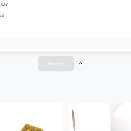
ssar
ätt

See more