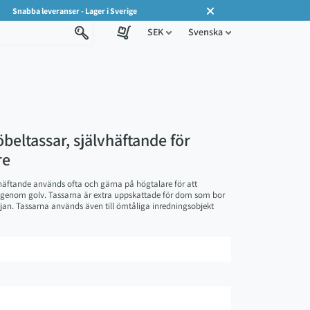
Snabba leveranser - Lager i Sverige
SEK
Svenska
ltassar, självhäftande för
re
äftande används ofta och gärna på högtalare för att
 genom golv. Tassarna är extra uppskattade för dom som bor
jan. Tassarna används även till ömtåliga inredningsobjekt