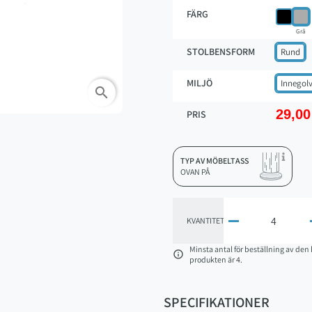
FÄRG
Grå
STOLBENSFORM
Rund
MILJÖ
Innegol
search
29,00
PRIS
TYP AV MÖBELTASS
OVAN PÅ

KVANTITET
Minsta antal för beställning av den 

produkten är 4.
SPECIFIKATIONER