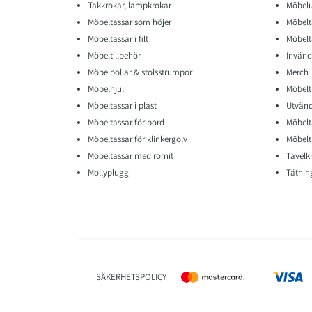
Takkrokar, lampkrokar
Möbelu
Möbeltassar som höjer
Möbelt
Möbeltassar i filt
Möbelta
Möbeltillbehör
Invänd
Möbelbollar & stolsstrumpor
Merch
Möbelhjul
Möbelt
Möbeltassar i plast
Utvänd
Möbeltassar för bord
Möbelt
Möbeltassar för klinkergolv
Möbelt
Möbeltassar med rörnit
Tavelk
Mollyplugg
Tätning
SÄKERHETSPOLICY