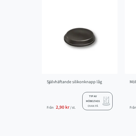
Självhäftande silikonknapp låg
Möb
TYP AV
MÖBELTASS
2,90 kr
OVAN PÅ
Från
/ st.
Frå