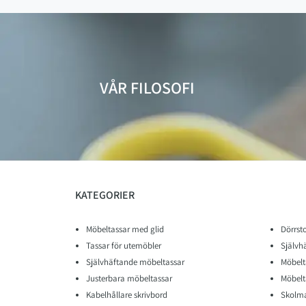
VÅR FILOSOFI
KATEGORIER
Möbeltassar med glid
Dörrst
Tassar för utemöbler
Självh
Självhäftande möbeltassar
Möbelt
Justerbara möbeltassar
Möbelt
Kabelhållare skrivbord
Skolma