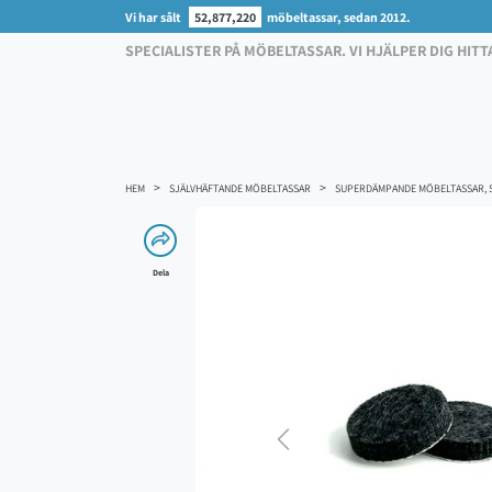
Vi har sålt
52,877,220
möbeltassar, sedan 2012.
SPECIALISTER PÅ MÖBELTASSAR. VI HJÄLPER DIG HITT
HEM
SJÄLVHÄFTANDE MÖBELTASSAR
SUPERDÄMPANDE MÖBELTASSAR, S
Dela
Previous