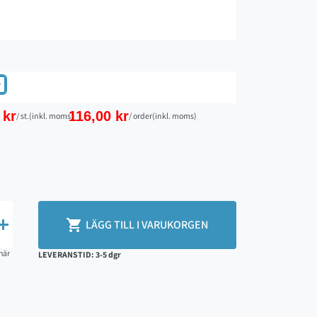
v
 kr
116,00 kr
/ st.
(inkl. moms)
/ order
(inkl. moms)


LÄGG TILL I VARUKORGEN
här
LEVERANSTID: 3-5 dgr