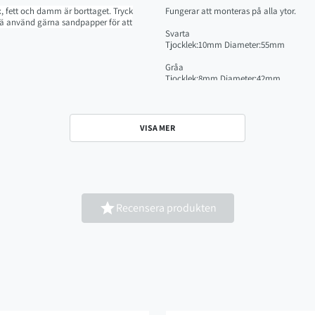
ax, fett och damm är borttaget. Tryck
Fungerar att monteras på alla ytor.
trä använd gärna sandpapper för att
Svarta
Tjocklek:10mm Diameter:55mm
Gråa
Tjocklek:8mm Diameter:42mm
VISA MER

Recensera produkten