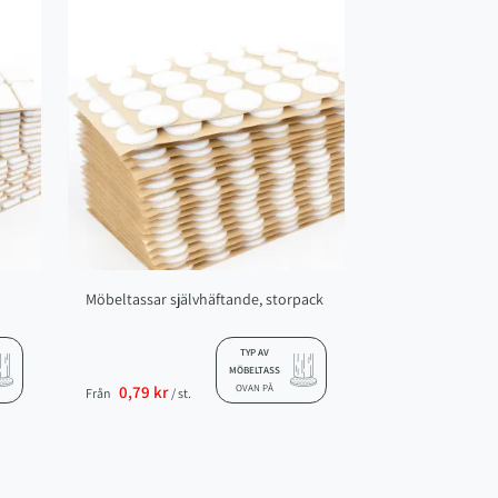
Möbeltassar självhäftande, storpack
TYP AV
MÖBELTASS
0,79 kr
OVAN PÅ
Från
/ st.