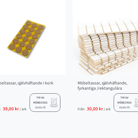
eltassar, självhäftande i kork
Möbeltassar, självhäftande,
fyrkantiga /rektangulära
TYP AV
TYP AV
MÖBELTASS
MÖBELTASS
39,00 kr
OVAN PÅ
30,00 kr
OVAN PÅ
n
/ ark
Från
/ ark