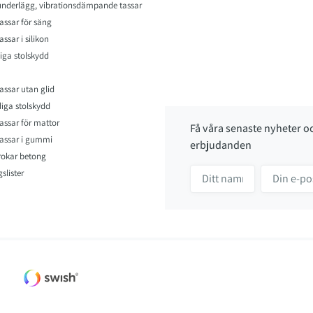
nderlägg, vibrationsdämpande tassar
assar för säng
ssar i silikon
iga stolskydd
assar utan glid
iga stolskydd
assar för mattor
Få våra senaste nyheter o
assar i gummi
erbjudanden
rokar betong
slister