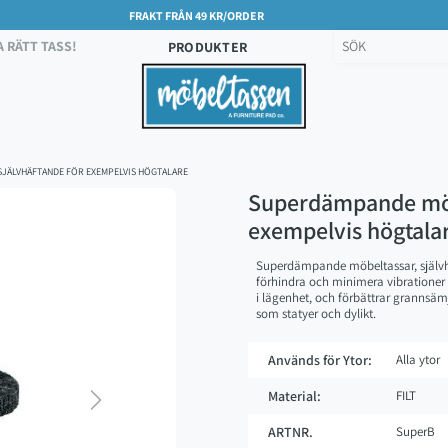
FRAKT FRÅN 49 KR/ORDER
A RÄTT TASS!
PRODUKTER
JÄLVHÄFTANDE FÖR EXEMPELVIS HÖGTALARE
Superdämpande möbe
exempelvis högtala
Superdämpande möbeltassar, självh
förhindra och minimera vibrationer
i lägenhet, och förbättrar grannsäm
som statyer och dylikt.
Används för Ytor:
Alla ytor
Material:
FILT
Next
ARTNR.
SuperB