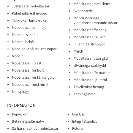
Möbeltassar med skruv
Justerbara möbeltassar
Skolmateriel
Kabelhållare skrivbord
Möbelunderlägg,
Takkrokar, lampkrokar
vibrationsdämpande tassar
Möbeltassar som höjer
Möbeltassar för säng
Möbeltassar i filt
Möbeltassar i silikon
Möbeltillbehör
Invändiga stolskydd
Möbelbollar & stolsstrumpor
Merch
Möbelhjul
Möbeltassar utan glid
Möbeltassar i plast
Utvändiga stolskydd
Möbeltassar för bord
Möbeltassar för mattor
Möbeltassar för klinkergolv
Möbeltassar i gummi
Möbeltassar med rörnit
Tavelkrokar betong
Mollyplugg
Tätningslister
INFORMATION
Köpvillkor
Om Oss
Betalningsalternativ
Integritetspolicy
Så här mäter du möbeltassar
Returer