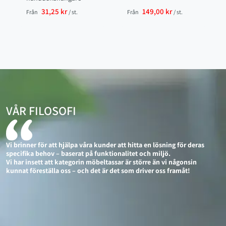
31,25 kr
149,00 kr
Från
/ st.
Från
/ st.
VÅR FILOSOFI
Vi brinner för att hjälpa våra kunder att hitta en lösning för deras
specifika behov – baserat på funktionalitet och miljö.
Vi har insett att kategorin möbeltassar är större än vi någonsin
kunnat föreställa oss – och det är det som driver oss framåt!