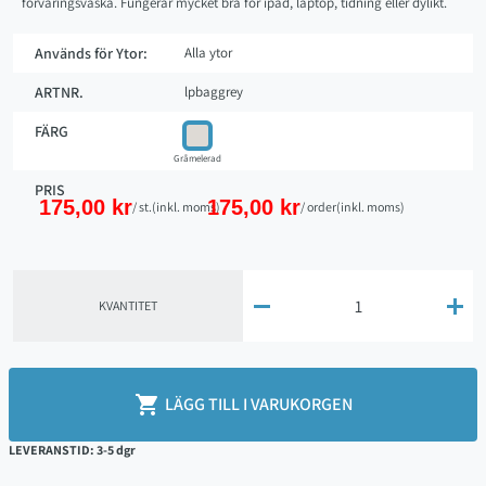
förvaringsväska. Fungerar mycket bra för ipad, laptop, tidning eller dylikt.
Används för Ytor:
Alla ytor
ARTNR.
lpbaggrey
FÄRG
Gråmelerad
PRIS
175,00 kr
175,00 kr
/ st.
(inkl. moms)
/ order
(inkl. moms)


KVANTITET

LÄGG TILL I VARUKORGEN
LEVERANSTID: 3-5 dgr