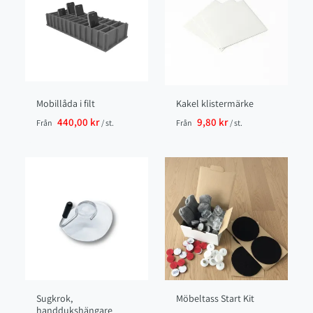
Mobillåda i filt
Kakel klistermärke
440,00 kr
9,80 kr
Från
/ st.
Från
/ st.
Sugkrok,
Möbeltass Start Kit
handdukshängare