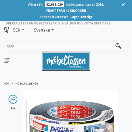
Vi har sålt
52,933,020
möbeltassar, sedan 2012.
FRAKT FRÅN 49 KR/ORDER
Snabba leveranser - Lager i Sverige
SPECIALISTER PÅ MÖBELTASSAR. VI HJÄLPER DIG HITTA RÄTT TASS!
SEK
Svenska
HEM
MÖBELTILLBEHÖR
Dela
Previous
Next