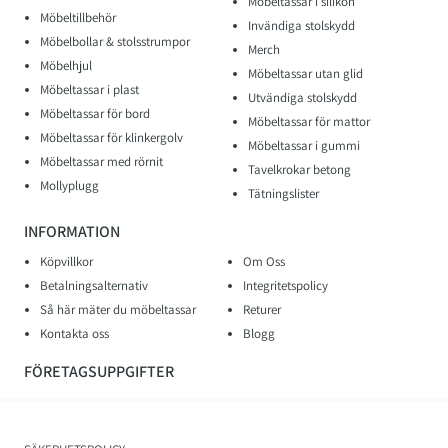
Möbeltassar i silikon
Möbeltillbehör
Invändiga stolskydd
Möbelbollar & stolsstrumpor
Merch
Möbelhjul
Möbeltassar utan glid
Möbeltassar i plast
Utvändiga stolskydd
Möbeltassar för bord
Möbeltassar för mattor
Möbeltassar för klinkergolv
Möbeltassar i gummi
Möbeltassar med rörnit
Tavelkrokar betong
Mollyplugg
Tätningslister
INFORMATION
Köpvillkor
Om Oss
Betalningsalternativ
Integritetspolicy
Så här mäter du möbeltassar
Returer
Kontakta oss
Blogg
FÖRETAGSUPPGIFTER