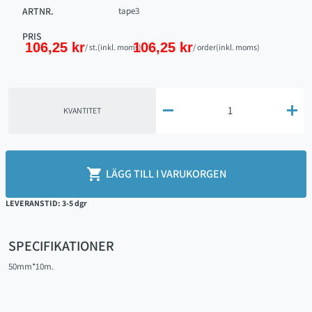
ARTNR.
tape3
PRIS
106,25 kr
106,25 kr
/ st.
(inkl. moms)
/ order
(inkl. moms)


KVANTITET

LÄGG TILL I VARUKORGEN
LEVERANSTID: 3-5 dgr
SPECIFIKATIONER
50mm*10m.