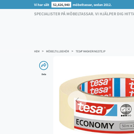
Vi har sålt
52,826,940
möbeltassar, sedan 2012.
SPECIALISTER PÅ MÖBELTASSAR. VI HJÄLPER DIG HITT
HEM
MÖBELTILLBEHÖR
TESA® MASKERINGSTEJP
Dela
Previous