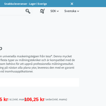
Snabba leveranser - Lager i Sverige
SEK
Svenska
p
n universella maskeringstejpen från
tesa
®. Denna mycket
 flesta typer av målningstekniker och är kompatibel med de
t som behövs för att uppnå professionella målningsresultat.
ng på nästan alla plana ytor, levereras den med en garanti
r vid inomhusapplikationer.
5 kr
106,25 kr
/ st.
(inkl. moms)
/ order
(inkl. moms)