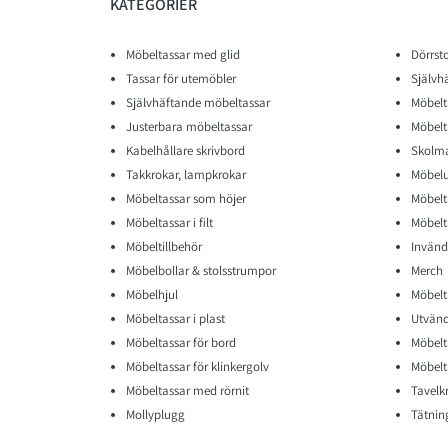
KATEGORIER
Möbeltassar med glid
Dörrst
Tassar för utemöbler
Självh
Självhäftande möbeltassar
Möbelt
Justerbara möbeltassar
Möbelt
Kabelhållare skrivbord
Skolma
Takkrokar, lampkrokar
Möbelu
Möbeltassar som höjer
Möbelt
Möbeltassar i filt
Möbelta
Möbeltillbehör
Invänd
Möbelbollar & stolsstrumpor
Merch
Möbelhjul
Möbelt
Möbeltassar i plast
Utvänd
Möbeltassar för bord
Möbelt
Möbeltassar för klinkergolv
Möbelt
Möbeltassar med rörnit
Tavelk
Mollyplugg
Tätning