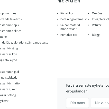
INFORMATION
opp inomhus
Köpvillkor
Om Oss
äftande tavelkrok
Betalningsalternativ
Integritetspol
assar med spik
Så här mäter du
Returer
möbeltassar
assar med skruv
Kontakta oss
Blogg
teriel
nderlägg, vibrationsdämpande tassar
assar för säng
ssar i silikon
iga stolskydd
assar utan glid
iga stolskydd
assar för mattor
Få våra senaste nyheter o
assar i gummi
erbjudanden
rokar betong
slister