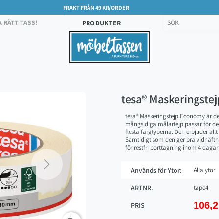
FRAKT FRÅN 49 KR/ORDER
A RÄTT TASS!
PRODUKTER
tesa® Maskeringstej
tesa
® Maskeringstejp Economy är de
mångsidiga målartejp passar för de
flesta färgtyperna. Den erbjuder all
Samtidigt som den ger bra vidhäftni
för restfri borttagning inom 4 daga
Next
Används för Ytor:
Alla ytor
ARTNR.
tape4
106,2
PRIS