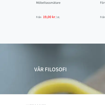
Möbeltassmätare
För
19,00 kr
Från
/ st.
Frå
VÅR FILOSOFI