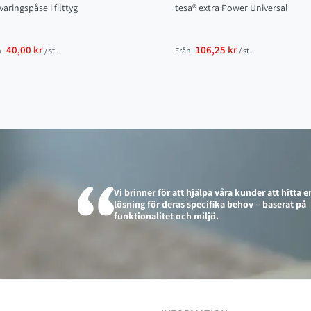
varingspåse i filttyg
tesa® extra Power Universal
40,00 kr
106,25 kr
n
/ st.
Från
/ st.
Vi brinner för att hjälpa våra kunder att hitta e
lösning för deras specifika behov – baserat på
funktionalitet och miljö.