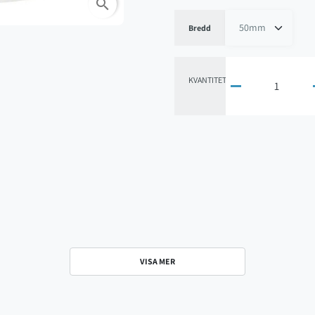
search
Bredd
KVANTITET

VISA MER