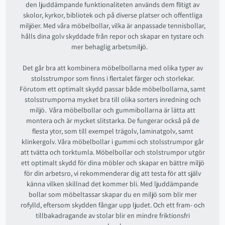
den ljuddämpande funktionaliteten används dem flitigt av
skolor, kyrkor, bibliotek och på diverse platser och offentliga
miljöer. Med våra möbelbollar, vilka är anpassade tennisbollar,
hålls dina golv skyddade från repor och skapar en tystare och
mer behaglig arbetsmiljö.
Det går bra att kombinera möbelbollarna med olika typer av
stolsstrumpor som finns i flertalet färger och storlekar.
Förutom ett optimalt skydd passar både möbelbollarna, samt
stolsstrumporna mycket bra till olika sorters inredning och
miljö. Våra möbelbollar och gummibollarna är lätta att
montera och är mycket slitstarka. De fungerar också på de
flesta ytor, som till exempel trägolv, laminatgolv, samt
klinkergolv. Våra möbelbollar i gummi och stolsstrumpor går
att tvätta och torktumla. Möbelbollar och stolstrumpor utgör
ett optimalt skydd för dina möbler och skapar en bättre miljö
för din arbetsro, vi rekommenderar dig att testa för att själv
känna vilken skillnad det kommer bli. Med ljuddämpande
bollar som möbeltassar skapar du en miljö som blir mer
rofylld, eftersom skydden fångar upp ljudet. Och ett fram- och
tillbakadragande av stolar blir en mindre friktionsfri