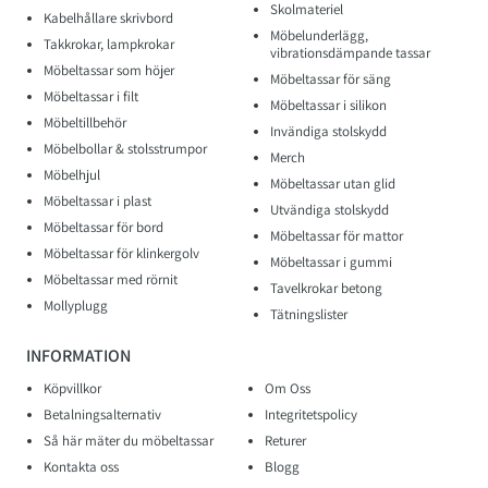
Skolmateriel
Kabelhållare skrivbord
Möbelunderlägg,
Takkrokar, lampkrokar
vibrationsdämpande tassar
Möbeltassar som höjer
Möbeltassar för säng
Möbeltassar i filt
Möbeltassar i silikon
Möbeltillbehör
Invändiga stolskydd
Möbelbollar & stolsstrumpor
Merch
Möbelhjul
Möbeltassar utan glid
Möbeltassar i plast
Utvändiga stolskydd
Möbeltassar för bord
Möbeltassar för mattor
Möbeltassar för klinkergolv
Möbeltassar i gummi
Möbeltassar med rörnit
Tavelkrokar betong
Mollyplugg
Tätningslister
INFORMATION
Köpvillkor
Om Oss
Betalningsalternativ
Integritetspolicy
Så här mäter du möbeltassar
Returer
Kontakta oss
Blogg