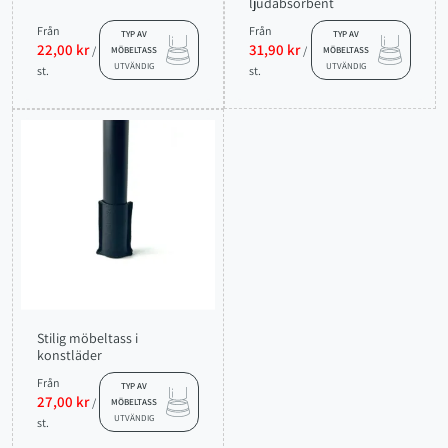
ljudabsorbent
Från
Från
TYP AV
TYP AV
22,00 kr
31,90 kr
/
/
MÖBELTASS
MÖBELTASS
UTVÄNDIG
UTVÄNDIG
st.
st.
Stilig möbeltass i
konstläder
Från
TYP AV
27,00 kr
/
MÖBELTASS
UTVÄNDIG
st.