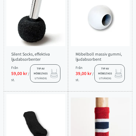
Silent Socks, effektiva
Möbelboll massiv gummi,
ljudabsorbenter
ljudabsorbent
Från
Från
TYP AV
TYP AV
59,00 kr
39,00 kr
/
/
MÖBELTASS
MÖBELTASS
UTVÄNDIG
UTVÄNDIG
st.
st.