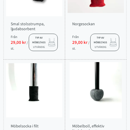
Smal stolsstrumpa,
Norgesockan
ljudabsorbent
Från
Från
TYP AV
TYP AV
29,00 kr
29,00 kr
/
/
MÖBELTASS
MÖBELTASS
UTVÄNDIG
UTVÄNDIG
st.
st.
Möbelsocka i filt
Möbelboll, effektiv