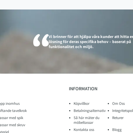
Vi brinner för att hjälpa våra kunder att hitta e
lösning för deras specifika behov – baserat på
funktionalitet och miljö.
INFORMATION
opp inomhus
Köpvillkor
Om Oss
äftande tavelkrok
Betalningsalternativ
Integritetspol
assar med spik
Så här mäter du
Returer
möbeltassar
assar med skruv
Kontakta oss
Blogg
teriel