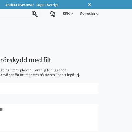
Snabba leveranser - Lager i Sverige
SEK
Svenska
 rörskydd med filt
igt ingjuten i plasten. Lämplig för liggande
används för att montera på tassen i benet ingår ej.
25