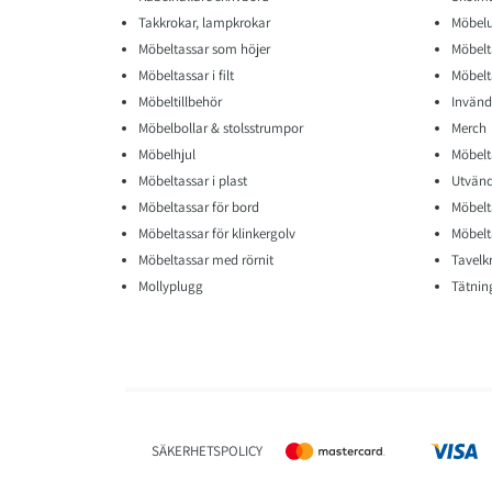
Takkrokar, lampkrokar
Möbelu
Möbeltassar som höjer
Möbelt
Möbeltassar i filt
Möbelta
Möbeltillbehör
Invänd
Möbelbollar & stolsstrumpor
Merch
Möbelhjul
Möbelt
Möbeltassar i plast
Utvänd
Möbeltassar för bord
Möbelt
Möbeltassar för klinkergolv
Möbelt
Möbeltassar med rörnit
Tavelk
Mollyplugg
Tätning
SÄKERHETSPOLICY