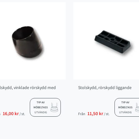
lskydd, vinklade rörskydd med
Stolskydd, rörskydd liggande
TYP AV
TYP AV
MÖBELTASS
MÖBELTASS
16,00 kr
UTVÄNDIG
11,50 kr
UTVÄNDIG
n
/ st.
Från
/ st.