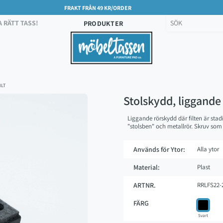
FRAKT FRÅN 49 KR/ORDER
A RÄTT TASS!
PRODUKTER
ILT
Stolskydd, liggande
Liggande rörskydd där filten är stad
"stolsben" och metallrör. Skruv som 
Används för Ytor:
Alla ytor
Material:
Plast
ARTNR.
RRLFS22-
FÄRG
Svart