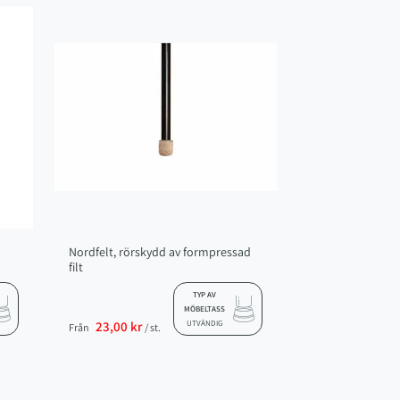
Nordfelt, rörskydd av formpressad
filt
TYP AV
MÖBELTASS
23,00 kr
UTVÄNDIG
Från
/ st.