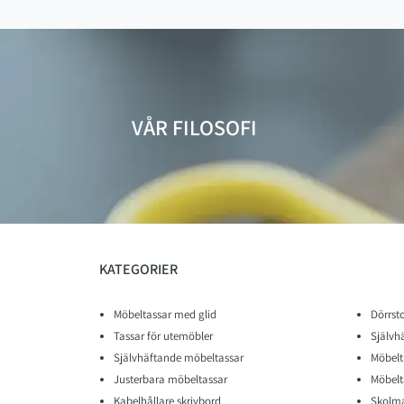
VÅR FILOSOFI
KATEGORIER
Möbeltassar med glid
Dörrst
Tassar för utemöbler
Självh
Självhäftande möbeltassar
Möbelt
Justerbara möbeltassar
Möbelt
Kabelhållare skrivbord
Skolma