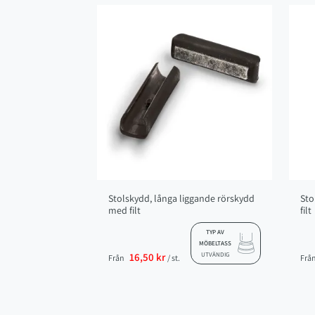
Stolskydd, långa liggande rörskydd
Sto
med filt
filt
TYP AV
MÖBELTASS
16,50 kr
UTVÄNDIG
Från
/ st.
Frå