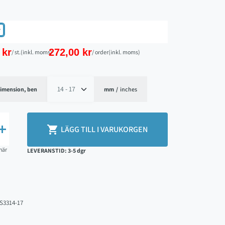
v
 kr
272,00 kr
/ st.
(inkl. moms)
/ order
(inkl. moms)
imension, ben
mm
/
inches


LÄGG TILL I VARUKORGEN
här
LEVERANSTID: 3-5 dgr
FS3314-17