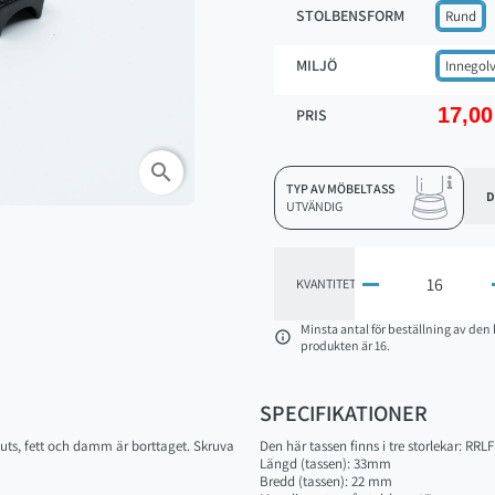
STOLBENSFORM
Rund
MILJÖ
Innegol
17,00
PRIS
search
TYP AV MÖBELTASS
D
UTVÄNDIG

KVANTITET
Minsta antal för beställning av den 

produkten är 16.
SPECIFIKATIONER
smuts, fett och damm är borttaget. Skruva
Den här tassen finns i tre storlekar: RRL
Längd (tassen): 33mm
Bredd (tassen): 22 mm