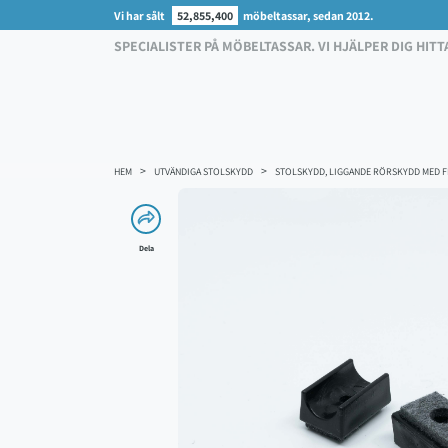
Vi har sålt
52,855,400
möbeltassar, sedan 2012.
SPECIALISTER PÅ MÖBELTASSAR. VI HJÄLPER DIG HITT
HEM
UTVÄNDIGA STOLSKYDD
STOLSKYDD, LIGGANDE RÖRSKYDD MED F
Dela