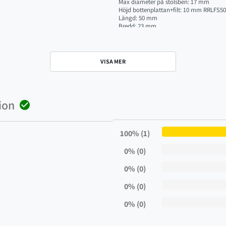
Max diameter på stolsben: 17 mm
Höjd bottenplattan+filt: 10 mm RRLFS5
Längd: 50 mm
Bredd: 23 mm
Max diameter på stolsben: 21 mm
Höjd bottenplattan+filt: 11 mm RRLFS3
Längd: 35 mm
Bredd: 25 mm
VISA MER
Max diameter på stolsben: 26 mm
Höjd bottenplattan+filt: 9 mm
ion

100% (1)
0% (0)
0% (0)
0% (0)
0% (0)