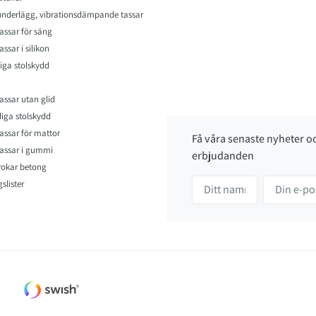
nderlägg, vibrationsdämpande tassar
assar för säng
ssar i silikon
iga stolskydd
assar utan glid
iga stolskydd
assar för mattor
Få våra senaste nyheter o
assar i gummi
erbjudanden
rokar betong
slister