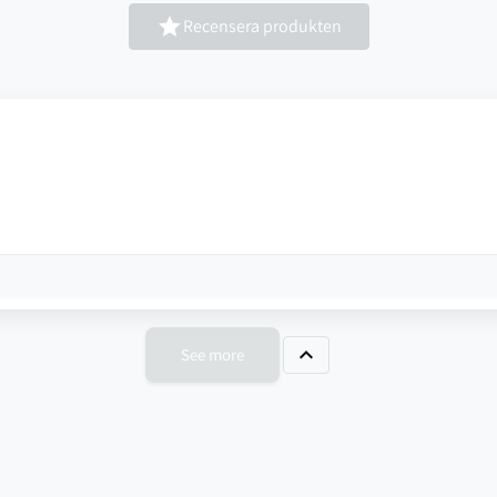

Recensera produkten

See more