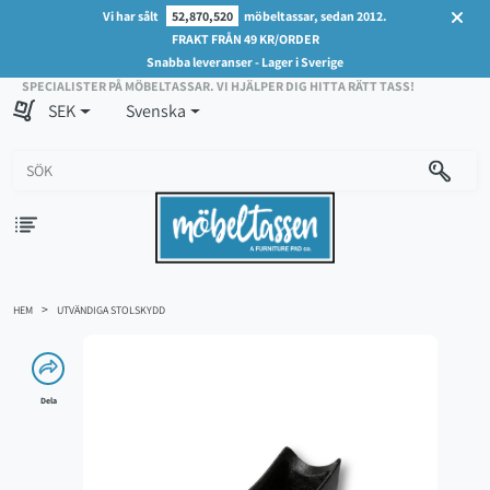
Vi har sålt
52,870,520
möbeltassar, sedan 2012.
FRAKT FRÅN 49 KR/ORDER
Snabba leveranser - Lager i Sverige
SPECIALISTER PÅ MÖBELTASSAR. VI HJÄLPER DIG HITTA RÄTT TASS!
SEK
Svenska
HEM
UTVÄNDIGA STOLSKYDD
Dela