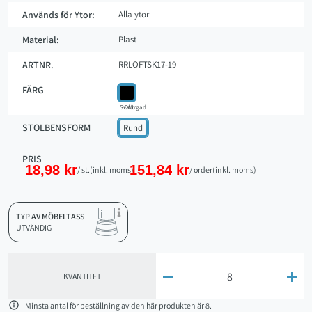
Används för Ytor:
Alla ytor
Material:
Plast
ARTNR.
RRLOFTSK17-19
FÄRG
Svart
Ofärgad
STOLBENSFORM
Rund
PRIS
18,98 kr
151,84 kr
/ st.
(inkl. moms)
/ order
(inkl. moms)
TYP AV MÖBELTASS
UTVÄNDIG


KVANTITET

Minsta antal för beställning av den här produkten är 8.