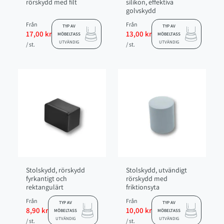
rörskydd med filt
silikon, effektiva
golvskydd
Från
Från
TYP AV
TYP AV
17,00 kr
13,00 kr
MÖBELTASS
MÖBELTASS
UTVÄNDIG
UTVÄNDIG
/ st.
/ st.
Stolskydd, rörskydd
Stolskydd, utvändigt
fyrkantigt och
rörskydd med
rektangulärt
friktionsyta
Från
Från
TYP AV
TYP AV
8,90 kr
10,00 kr
MÖBELTASS
MÖBELTASS
UTVÄNDIG
UTVÄNDIG
/ st.
/ st.