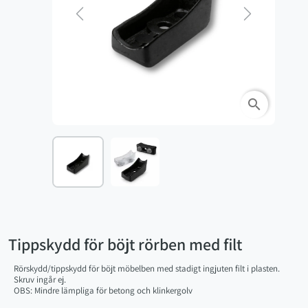
Previous
Next
search
Tippskydd för böjt rörben med filt
Rörskydd/tippskydd för böjt möbelben med stadigt ingjuten filt i plasten.
Skruv ingår ej.
OBS: Mindre lämpliga för betong och klinkergolv