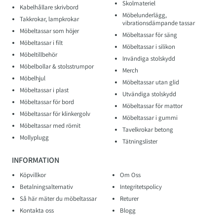
Skolmateriel
Kabelhållare skrivbord
Möbelunderlägg,
Takkrokar, lampkrokar
vibrationsdämpande tassar
Möbeltassar som höjer
Möbeltassar för säng
Möbeltassar i filt
Möbeltassar i silikon
Möbeltillbehör
Invändiga stolskydd
Möbelbollar & stolsstrumpor
Merch
Möbelhjul
Möbeltassar utan glid
Möbeltassar i plast
Utvändiga stolskydd
Möbeltassar för bord
Möbeltassar för mattor
Möbeltassar för klinkergolv
Möbeltassar i gummi
Möbeltassar med rörnit
Tavelkrokar betong
Mollyplugg
Tätningslister
INFORMATION
Köpvillkor
Om Oss
Betalningsalternativ
Integritetspolicy
Så här mäter du möbeltassar
Returer
Kontakta oss
Blogg