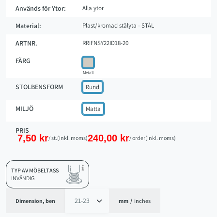
Används för Ytor:
Alla ytor
Material:
Plast/kromad stålyta - STÅL
ARTNR.
RRIFNSY22ID18-20
FÄRG
Metall
STOLBENSFORM
Rund
MILJÖ
Matta
PRIS
7,50 kr
240,00 kr
/ st.
(inkl. moms)
/ order
(inkl. moms)
TYP AV MÖBELTASS
INVÄNDIG
Dimension, ben
mm
/
inches