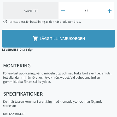


KVANTITET

Minsta antal för beställning av den här produkten är 32.

LÄGG TILL I VARUKORGEN
LEVERANSTID: 3-5 dgr
MONTERING
För enklast applicering, vänd möbeln upp och ner. Torka bort eventuell smuts,
fett eller damm från röret och tryck i rörskyddet. Vid behov använd en
gummiklubba för att slå i skyddet.
SPECIFIKATIONER
Den här tassen kommer i svart färg med kromade ytor och har följande
storlekar:
RRIFNSY1814-16