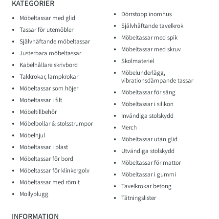
KATEGORIER
Dörrstopp inomhus
Möbeltassar med glid
Självhäftande tavelkrok
Tassar för utemöbler
Möbeltassar med spik
Självhäftande möbeltassar
Möbeltassar med skruv
Justerbara möbeltassar
Skolmateriel
Kabelhållare skrivbord
Möbelunderlägg,
Takkrokar, lampkrokar
vibrationsdämpande tassar
Möbeltassar som höjer
Möbeltassar för säng
Möbeltassar i filt
Möbeltassar i silikon
Möbeltillbehör
Invändiga stolskydd
Möbelbollar & stolsstrumpor
Merch
Möbelhjul
Möbeltassar utan glid
Möbeltassar i plast
Utvändiga stolskydd
Möbeltassar för bord
Möbeltassar för mattor
Möbeltassar för klinkergolv
Möbeltassar i gummi
Möbeltassar med rörnit
Tavelkrokar betong
Mollyplugg
Tätningslister
INFORMATION