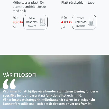
Möbeltassar plast, för
Platt rörskydd, m. tapp
utomhusmöbler 50x20
med spik
Från
Från
TYP AV
TYP AV
9,90 kr
4,83 kr
MÖBELTASS
MÖBELTASS
OVAN PÅ
INVÄNDIG
/ st.
/ st.
VÅR FILOSOFI
Vi brinner för att hjälpa våra kunder att hitta en lösning för deras
specifika behov – baserat på funktionalitet och miljö.
Vi har insett att kategorin möbeltassar är större än vi någonsin
kunnat föreställa oss – och det är det som driver oss framåt!