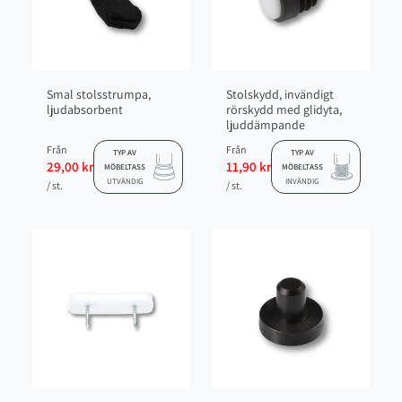
RRIFNSY2521-23
Bredd utvändigt:25 mm Ø
Bredd invändigt:21-23 mm Ø
Höjd bottenplatta: 4 mm
Höjd inre del: 14 mm
Smal stolsstrumpa,
Stolskydd, invändigt
Höjd: 18 mm
ljudabsorbent
rörskydd med glidyta,
ljuddämpande
Från
Från
TYP AV
TYP AV
29,00 kr
11,90 kr
MÖBELTASS
MÖBELTASS
UTVÄNDIG
INVÄNDIG
/ st.
/ st.