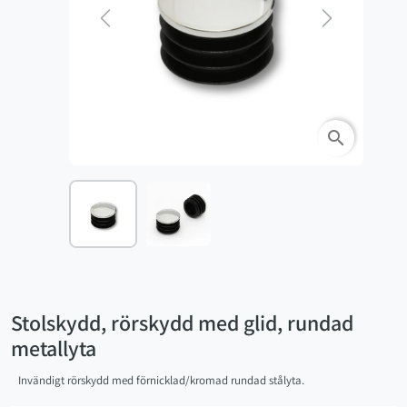
Previous
Next
search
Stolskydd, rörskydd med glid, rundad
metallyta
Invändigt rörskydd med förnicklad/kromad rundad stålyta.